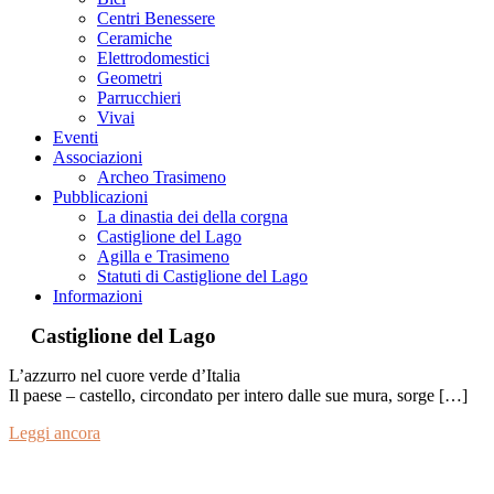
Centri Benessere
Ceramiche
Elettrodomestici
Geometri
Parrucchieri
Vivai
Eventi
Associazioni
Archeo Trasimeno
Pubblicazioni
La dinastia dei della corgna
Castiglione del Lago
Agilla e Trasimeno
Statuti di Castiglione del Lago
Informazioni
Castiglione del Lago
L’azzurro nel cuore verde d’Italia
Il paese – castello, circondato per intero dalle sue mura, sorge […]
Leggi ancora