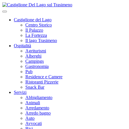
Castiglione del Lago
Centro Storico
Il Palazzo
La Fortezza
Il lago Trasimeno
Ospitalità
Agriturismi
Alberghi
Campings
Gastronomia
Pub
Residence e Camere
Ristoranti Pizzerie
Snack Bar
Servizi
Abbigliamento
Animali
Arredamento
Arredo bagno
Auto
Avvocati
Bici