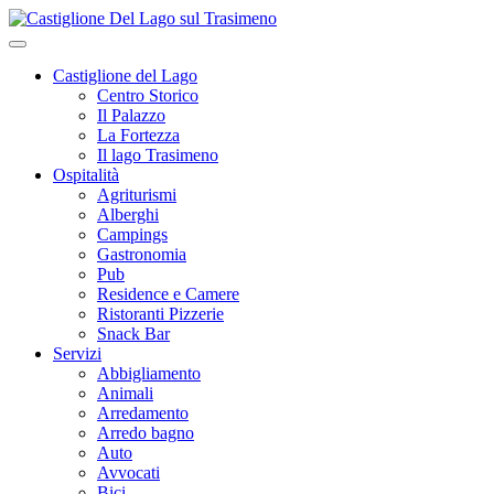
Castiglione del Lago
Centro Storico
Il Palazzo
La Fortezza
Il lago Trasimeno
Ospitalità
Agriturismi
Alberghi
Campings
Gastronomia
Pub
Residence e Camere
Ristoranti Pizzerie
Snack Bar
Servizi
Abbigliamento
Animali
Arredamento
Arredo bagno
Auto
Avvocati
Bici