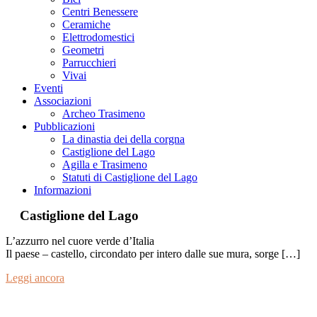
Centri Benessere
Ceramiche
Elettrodomestici
Geometri
Parrucchieri
Vivai
Eventi
Associazioni
Archeo Trasimeno
Pubblicazioni
La dinastia dei della corgna
Castiglione del Lago
Agilla e Trasimeno
Statuti di Castiglione del Lago
Informazioni
Castiglione del Lago
L’azzurro nel cuore verde d’Italia
Il paese – castello, circondato per intero dalle sue mura, sorge […]
Leggi ancora