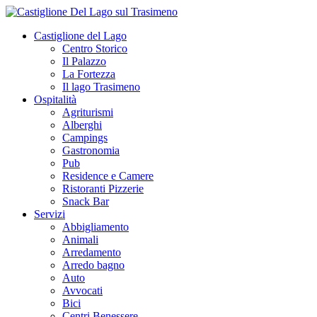
Castiglione del Lago
Centro Storico
Il Palazzo
La Fortezza
Il lago Trasimeno
Ospitalità
Agriturismi
Alberghi
Campings
Gastronomia
Pub
Residence e Camere
Ristoranti Pizzerie
Snack Bar
Servizi
Abbigliamento
Animali
Arredamento
Arredo bagno
Auto
Avvocati
Bici
Centri Benessere