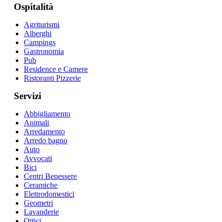
Ospitalità
Agriturismi
Alberghi
Campings
Gastronomia
Pub
Residence e Camere
Ristoranti Pizzerie
Servizi
Abbigliamento
Animali
Arredamento
Arredo bagno
Auto
Avvocati
Bici
Centri Benessere
Ceramiche
Elettrodomestici
Geometri
Lavanderie
Ottici