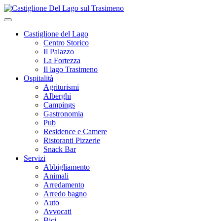
Castiglione del Lago
Centro Storico
Il Palazzo
La Fortezza
Il lago Trasimeno
Ospitalità
Agriturismi
Alberghi
Campings
Gastronomia
Pub
Residence e Camere
Ristoranti Pizzerie
Snack Bar
Servizi
Abbigliamento
Animali
Arredamento
Arredo bagno
Auto
Avvocati
Bici