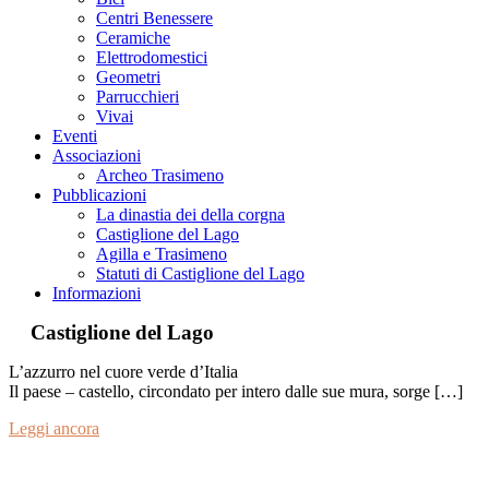
Centri Benessere
Ceramiche
Elettrodomestici
Geometri
Parrucchieri
Vivai
Eventi
Associazioni
Archeo Trasimeno
Pubblicazioni
La dinastia dei della corgna
Castiglione del Lago
Agilla e Trasimeno
Statuti di Castiglione del Lago
Informazioni
Castiglione del Lago
L’azzurro nel cuore verde d’Italia
Il paese – castello, circondato per intero dalle sue mura, sorge […]
Leggi ancora