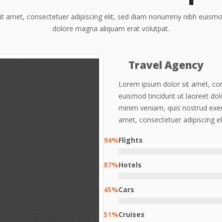
t amet, consectetuer adipiscing elit, sed diam nonummy nibh euismod
dolore magna aliquam erat volutpat.
Travel Agency
Lorem ipsum dolor sit amet, con
euismod tincidunt ut laoreet do
minim veniam, quis nostrud exerc
amet, consectetuer adipiscing e
94%
Flights
87%
Hotels
45%
Cars
51%
Cruises