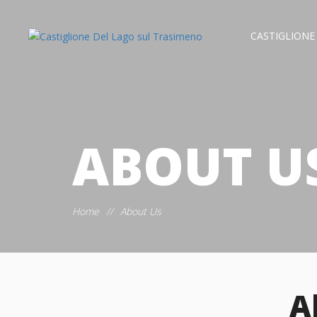
CASTIGLIONE
ABOUT U
Home
//
About Us
A