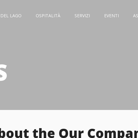
 DEL LAGO
OSPITALITÀ
SERVIZI
EVENTI
A
S
bout the Our Compa