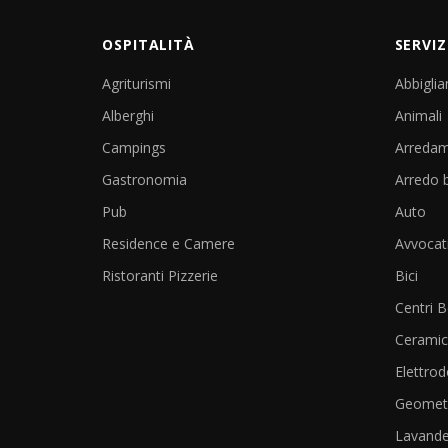
OSPITALITÀ
SERVIZ
Agriturismi
Abbigli
Alberghi
Animali
Campings
Arreda
Gastronomia
Arredo 
Pub
Auto
Residence e Camere
Avvocat
Ristoranti Pizzerie
Bici
Centri 
Cerami
Elettrod
Geometr
Lavande