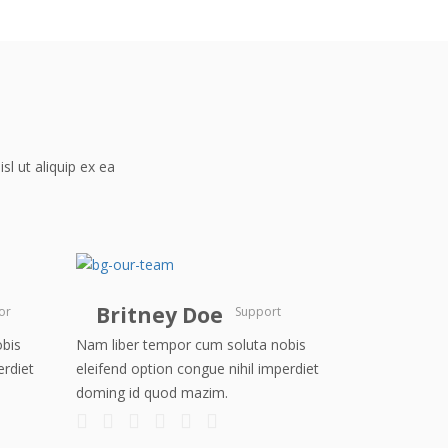
sl ut aliquip ex ea
Britney Doe
or
Support
obis
Nam liber tempor cum soluta nobis
erdiet
eleifend option congue nihil imperdiet
doming id quod mazim.