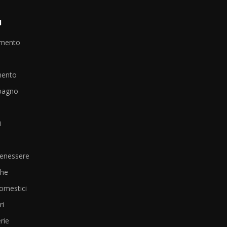
I
amento
mento
bagno
i
Benessere
che
omestici
i
rie