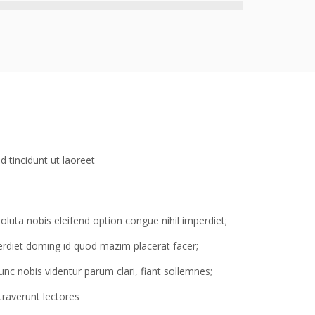
 tincidunt ut laoreet
luta nobis eleifend option congue nihil imperdiet;
erdiet doming id quod mazim placerat facer;
nc nobis videntur parum clari, fiant sollemnes;
raverunt lectores