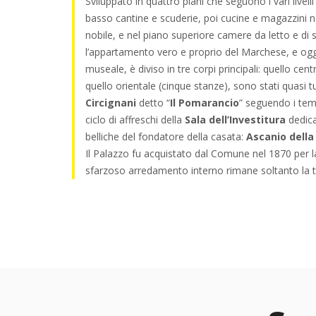
Sviluppato in quattro piani che seguono i vari livelli
basso cantine e scuderie, poi cucine e magazzini 
nobile, e nel piano superiore camere da letto e di se
l’appartamento vero e proprio del Marchese, e ogg
museale, è diviso in tre corpi principali: quello cent
quello orientale (cinque stanze), sono stati quasi tu
Circignani
detto “
Il Pomarancio
” seguendo i temi
ciclo di affreschi della
Sala dell’Investitura
dedica
belliche del fondatore della casata:
Ascanio della
Il Palazzo fu acquistato dal Comune nel 1870 per 
sfarzoso arredamento interno rimane soltanto la t