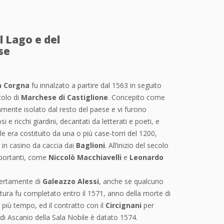
l Lago e del
se
a Corgna
fu innalzato a partire dal 1563 in seguito
tolo di
Marchese di Castiglione
. Concepito come
mente isolato dal resto del paese e vi furono
e ricchi giardini, decantati da letterati e poeti, e
ale era costituito da una o più case-torri del 1200,
0 in casino da caccia dai
Baglioni
. All’inizio del secolo
mportanti, come
Niccolò Macchiavelli
e
Leonardo
 certamente di
Galeazzo Alessi
, anche se qualcuno
ruttura fu completato entro il 1571, anno della morte di
e più tempo, ed il contratto con il
Circignani
per
a di Ascanio della Sala Nobile è datato 1574.