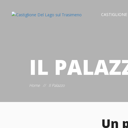
CASTIGLIONE
IL PALAZ
Home
//
Il Palazzo
Un p