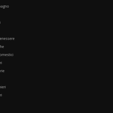
bagno
i
Benessere
che
omestici
i
rie
ieri
ri