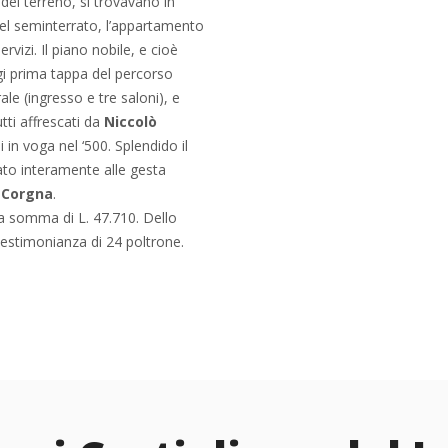
 del terreno, si trovavano in
nel seminterrato, l’appartamento
rvizi. Il piano nobile, e cioè
i prima tappa del percorso
rale (ingresso e tre saloni), e
tti affrescati da
Niccolò
 in voga nel ‘500. Splendido il
to interamente alle gesta
 Corgna
.
la somma di L. 47.710. Dello
estimonianza di 24 poltrone.