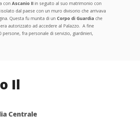
na con
Ascanio II
in seguito al suo matrimonio con
u isolato dal paese con un muro divisorio che arrivava
gina. Questa fu munita di un
Corpo di Guardia
che
n era autorizzato ad accedere al Palazzo. A fine
persone, fra personale di servizio, giardinieri,
o Il
lia Centrale