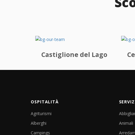
Sco
Castiglione del Lago
Ce
OSPITALITÀ
SERVIZ
Agriturismi
Abbigli
Alberghi
Animali
Campings
Arreda