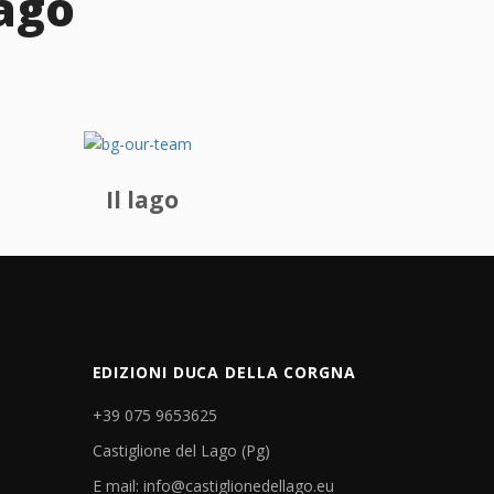
Lago
Il lago
EDIZIONI DUCA DELLA CORGNA
+39 075 9653625
Castiglione del Lago (Pg)
E mail: info@castiglionedellago.eu