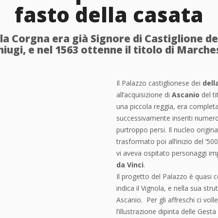
fasto della casata
la Corgna era già Signore di Castiglione de
hiugi, e nel 1563 ottenne il titolo di Marche
Il Palazzo castiglionese dei
dell
all’acquisizione di
Ascanio
del ti
una piccola reggia, era completa
successivamente inseriti numerosi 
purtroppo persi. Il nucleo origin
trasformato poi all’inizio del ‘50
vi aveva ospitato personaggi i
da Vinci
.
Il progetto del Palazzo è quasi
indica il Vignola, e nella sua st
Ascanio. Per gli affreschi ci voll
l’illustrazione dipinta delle Gest