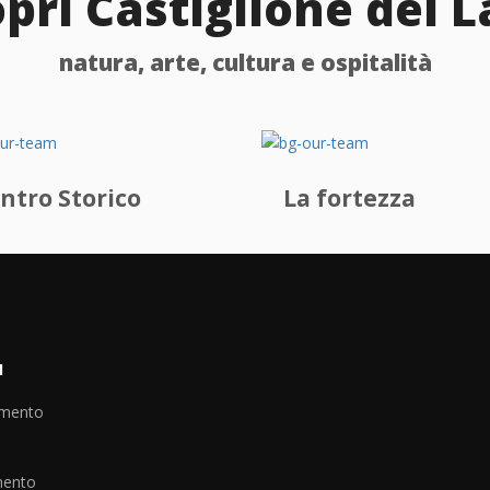
pri Castiglione del 
natura, arte, cultura e ospitalità
ntro Storico
La fortezza
I
amento
mento