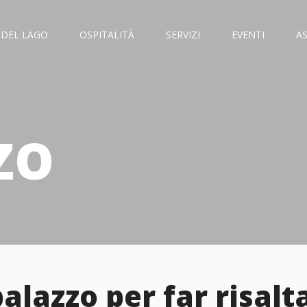
 DEL LAGO
OSPITALITÀ
SERVIZI
EVENTI
A
ZO
alazzo per far risalta