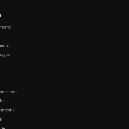
I
amento
mento
bagno
i
Benessere
che
omestici
i
rie