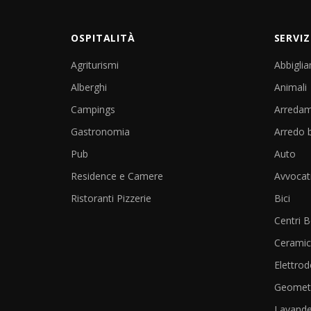
OSPITALITÀ
SERVIZ
Agriturismi
Abbigli
Alberghi
Animali
Campings
Arreda
Gastronomia
Arredo 
Pub
Auto
Residence e Camere
Avvocat
Ristoranti Pizzerie
Bici
Centri 
Cerami
Elettrod
Geometr
Lavande