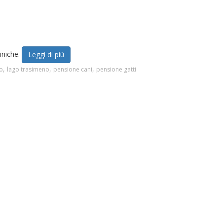
liniche.
Leggi di più
,
,
,
go
lago trasimeno
pensione cani
pensione gatti