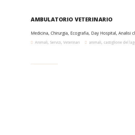
AMBULATORIO VETERINARIO
Medicina, Chirurgia, Ecografia, Day Hospital, Analisi c
,
,
,
Animali
Servizi
Veterinari
animali
castiglione del la