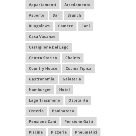
Appartamenti
Arredamento
Asporto
Bar
Brunch
Bungalows
Camere
Cani
Casa Vacanze
Castiglione Del Lago
Centro Storico
Chalets
Country House
Cucina Tipica
Gastronomia
Gelateria
Hamburger
Hotel
Lago Trasimeno
Ospitalità
Osteria
Paninoteca
Pensione Cani
Pensione Gatti
Piscina
Pizzeria
Pneumatici