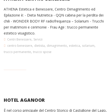
ATHENA Estetica e Benessere, Centro Dimagrimento ed
Epilazione è: - Dieta Nutrietica - QQN cabina per la perdita dei
chili - WONDER BODY RF radiofrequenza – Solarium - Trucchi
per matrimoni e cerimonie - Frau Age : trucco permanente
estetico visagistico.
,
Centri Benessere
Servizi
,
,
,
,
,
centro benessere
dietista
dimagrimento
estetica
solarium
,
trucco permanente
trucco spose
HOTEL AGANOOR
È nel corso principale del Centro Storico di Castiglione del Lago,