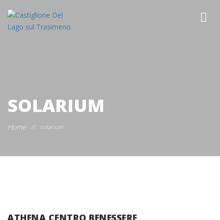
SOLARIUM
Home
//
solarium
ATHENA CENTRO BENESSERE