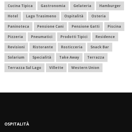
Cucina Tipica
Gastronomia
Gelateria
Hamburger
Hotel
Lago Trasimeno
Ospitalità
Osteria
Paninoteca
Pensione Cani
Pensione Gatti
Piscina
Pizzeria
Pneumatici
Prodotti Tipici
Residence
Revisioni
Ristorante
Rosticceria
Snack Bar
Solarium
Specialità
Take Away
Terrazza
Terrazza Sul Lago
Villette
Western Union
OSPITALITÀ