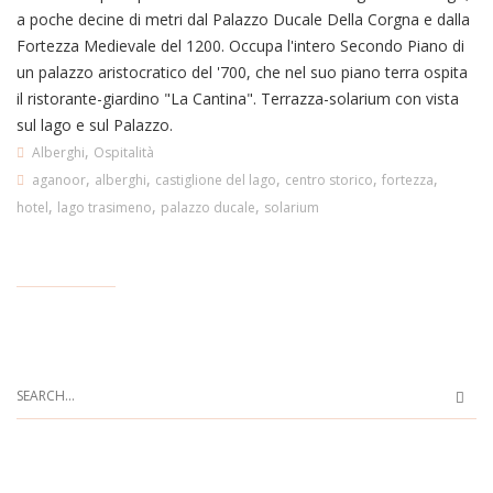
a poche decine di metri dal Palazzo Ducale Della Corgna e dalla
Fortezza Medievale del 1200. Occupa l'intero Secondo Piano di
un palazzo aristocratico del '700, che nel suo piano terra ospita
il ristorante-giardino "La Cantina". Terrazza-solarium con vista
sul lago e sul Palazzo.
,
Alberghi
Ospitalità
,
,
,
,
,
aganoor
alberghi
castiglione del lago
centro storico
fortezza
,
,
,
hotel
lago trasimeno
palazzo ducale
solarium