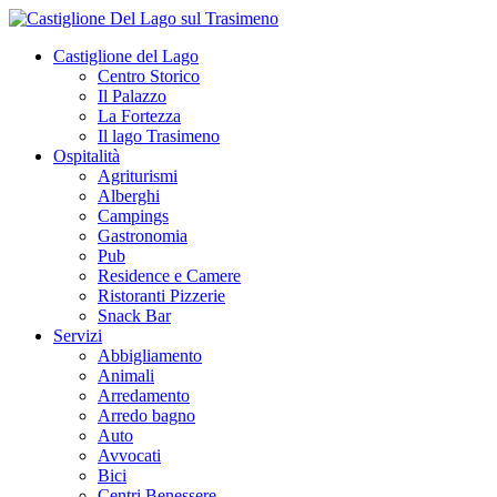
Castiglione del Lago
Centro Storico
Il Palazzo
La Fortezza
Il lago Trasimeno
Ospitalità
Agriturismi
Alberghi
Campings
Gastronomia
Pub
Residence e Camere
Ristoranti Pizzerie
Snack Bar
Servizi
Abbigliamento
Animali
Arredamento
Arredo bagno
Auto
Avvocati
Bici
Centri Benessere