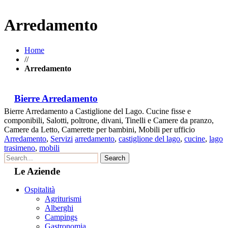
Arredamento
Home
//
Arredamento
Bierre Arredamento
Bierre Arredamento a Castiglione del Lago. Cucine fisse e
componibili, Salotti, poltrone, divani, Tinelli e Camere da pranzo,
Camere da Letto, Camerette per bambini, Mobili per ufficio
Arredamento
,
Servizi
arredamento
,
castiglione del lago
,
cucine
,
lago
trasimeno
,
mobili
Le Aziende
Ospitalità
Agriturismi
Alberghi
Campings
Gastronomia