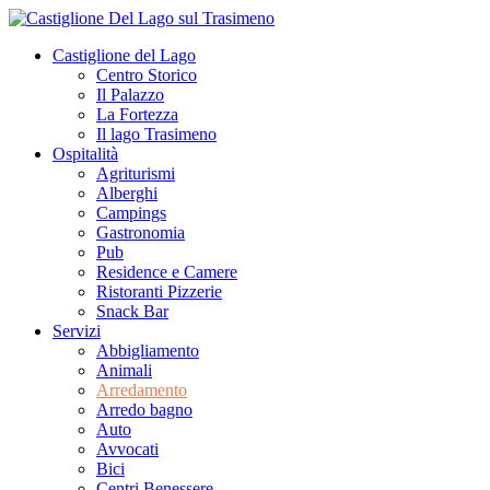
Castiglione del Lago
Centro Storico
Il Palazzo
La Fortezza
Il lago Trasimeno
Ospitalità
Agriturismi
Alberghi
Campings
Gastronomia
Pub
Residence e Camere
Ristoranti Pizzerie
Snack Bar
Servizi
Abbigliamento
Animali
Arredamento
Arredo bagno
Auto
Avvocati
Bici
Centri Benessere