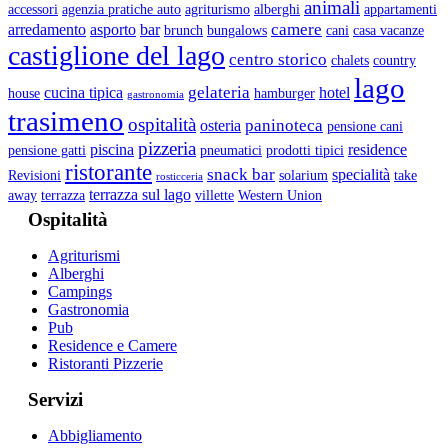
animali
accessori
agenzia pratiche auto
agriturismo
alberghi
appartamenti
camere
arredamento
asporto
bar
brunch
bungalows
cani
casa vacanze
castiglione del lago
centro storico
chalets
country
lago
gelateria
cucina tipica
hotel
house
hamburger
gastronomia
trasimeno
ospitalità
paninoteca
osteria
pensione cani
pizzeria
piscina
residence
pensione gatti
pneumatici
prodotti tipici
ristorante
snack bar
specialità
Revisioni
solarium
take
rosticceria
terrazza sul lago
away
terrazza
villette
Western Union
Ospitalità
Agriturismi
Alberghi
Campings
Gastronomia
Pub
Residence e Camere
Ristoranti Pizzerie
Servizi
Abbigliamento