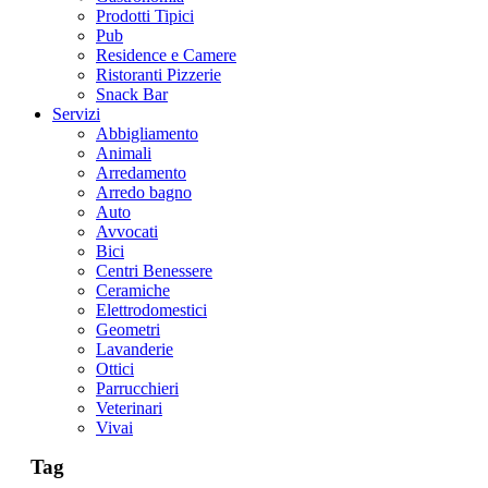
Prodotti Tipici
Pub
Residence e Camere
Ristoranti Pizzerie
Snack Bar
Servizi
Abbigliamento
Animali
Arredamento
Arredo bagno
Auto
Avvocati
Bici
Centri Benessere
Ceramiche
Elettrodomestici
Geometri
Lavanderie
Ottici
Parrucchieri
Veterinari
Vivai
Tag