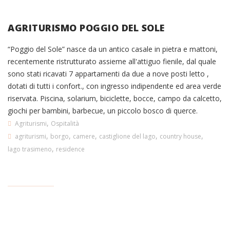
AGRITURISMO POGGIO DEL SOLE
“Poggio del Sole” nasce da un antico casale in pietra e mattoni,
recentemente ristrutturato assieme all'attiguo fienile, dal quale
sono stati ricavati 7 appartamenti da due a nove posti letto ,
dotati di tutti i confort., con ingresso indipendente ed area verde
riservata. Piscina, solarium, biciclette, bocce, campo da calcetto,
giochi per bambini, barbecue, un piccolo bosco di querce.
,
Agriturismi
Ospitalità
,
,
,
,
,
agriturismi
borgo
camere
castiglione del lago
country house
,
lago trasimeno
residence