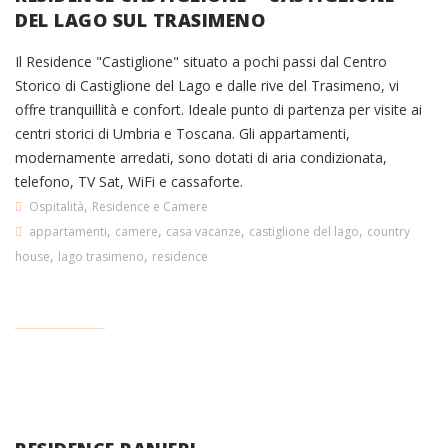
DEL LAGO SUL TRASIMENO
Il Residence "Castiglione" situato a pochi passi dal Centro
Storico di Castiglione del Lago e dalle rive del Trasimeno, vi
offre tranquillità e confort. Ideale punto di partenza per visite ai
centri storici di Umbria e Toscana. Gli appartamenti,
modernamente arredati, sono dotati di aria condizionata,
telefono, TV Sat, WiFi e cassaforte.
,
Ospitalità
Residence e Camere
,
,
,
,
appartamenti
camere
casa vacanze
castiglione del lago
country
,
,
house
lago trasimeno
residence