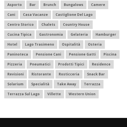
Asporto
Bar
Brunch
Bungalows
Camere
Cani
Casa Vacanze
Castiglione Del Lago
Centro Storico
Chalets
Country House
Cucina Tipica
Gastronomia
Gelateria
Hamburger
Hotel
Lago Trasimeno
Ospitalità
Osteria
Paninoteca
Pensione Cani
Pensione Gatti
Piscina
Pizzeria
Pneumatici
Prodotti Tipici
Residence
Revisioni
Ristorante
Rosticceria
Snack Bar
Solarium
Specialità
Take Away
Terrazza
Terrazza Sul Lago
Villette
Western Union