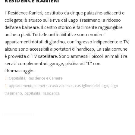
RESIDENCE RANIERI
Il Residence Ranieri, costituito da cinque palazzine adiacenti e
collegate, è situato sulle rive del Lago Trasimeno, a ridosso
dell'area balneare. Il centro storico è facilmente raggiungibile
anche a piedi. Tutte le unità abitative sono moderni
appartamenti dotati di giardino, con ingresso indipendente e TV;
alcune sono accessibili a portatori di handicap, La sala comune
è provvista di TV satellitare. Sono ammessi i piccoli animali. Fra
servizi complementari: garage, piscina ad "L" con
idromassaggio.
,
Ospitalità
Residence e Camere
,
,
,
,
appartamenti
camere
casa vacanze
castiglione del lago
lago
,
,
trasimeno
ospitalità
residence