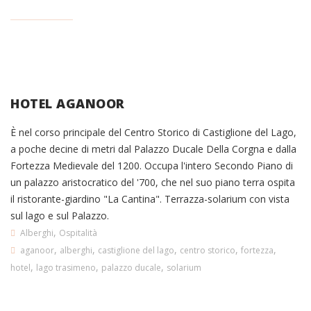
HOTEL AGANOOR
È nel corso principale del Centro Storico di Castiglione del Lago,
a poche decine di metri dal Palazzo Ducale Della Corgna e dalla
Fortezza Medievale del 1200. Occupa l'intero Secondo Piano di
un palazzo aristocratico del '700, che nel suo piano terra ospita
il ristorante-giardino "La Cantina". Terrazza-solarium con vista
sul lago e sul Palazzo.
,
Alberghi
Ospitalità
,
,
,
,
,
aganoor
alberghi
castiglione del lago
centro storico
fortezza
,
,
,
hotel
lago trasimeno
palazzo ducale
solarium