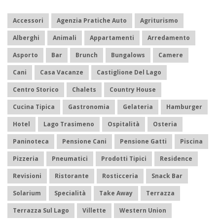
Accessori
Agenzia Pratiche Auto
Agriturismo
Alberghi
Animali
Appartamenti
Arredamento
Asporto
Bar
Brunch
Bungalows
Camere
Cani
Casa Vacanze
Castiglione Del Lago
Centro Storico
Chalets
Country House
Cucina Tipica
Gastronomia
Gelateria
Hamburger
Hotel
Lago Trasimeno
Ospitalità
Osteria
Paninoteca
Pensione Cani
Pensione Gatti
Piscina
Pizzeria
Pneumatici
Prodotti Tipici
Residence
Revisioni
Ristorante
Rosticceria
Snack Bar
Solarium
Specialità
Take Away
Terrazza
Terrazza Sul Lago
Villette
Western Union