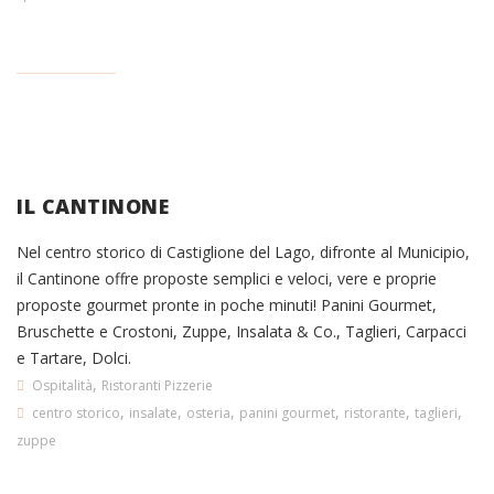
IL CANTINONE
Nel centro storico di Castiglione del Lago, difronte al Municipio,
il Cantinone offre proposte semplici e veloci, vere e proprie
proposte gourmet pronte in poche minuti! Panini Gourmet,
Bruschette e Crostoni, Zuppe, Insalata & Co., Taglieri, Carpacci
e Tartare, Dolci.
,
Ospitalità
Ristoranti Pizzerie
,
,
,
,
,
,
centro storico
insalate
osteria
panini gourmet
ristorante
taglieri
zuppe