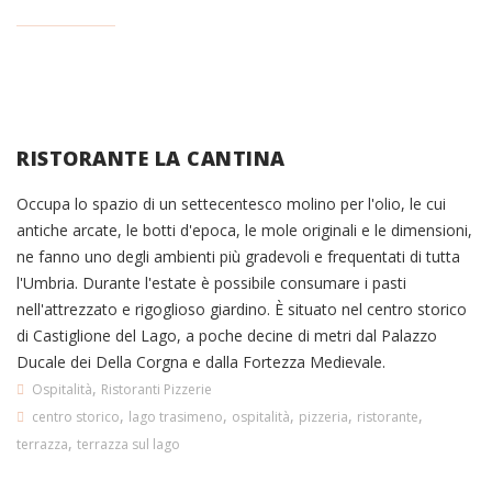
RISTORANTE LA CANTINA
Occupa lo spazio di un settecentesco molino per l'olio, le cui
antiche arcate, le botti d'epoca, le mole originali e le dimensioni,
ne fanno uno degli ambienti più gradevoli e frequentati di tutta
l'Umbria. Durante l'estate è possibile consumare i pasti
nell'attrezzato e rigoglioso giardino. È situato nel centro storico
di Castiglione del Lago, a poche decine di metri dal Palazzo
Ducale dei Della Corgna e dalla Fortezza Medievale.
,
Ospitalità
Ristoranti Pizzerie
,
,
,
,
,
centro storico
lago trasimeno
ospitalità
pizzeria
ristorante
,
terrazza
terrazza sul lago