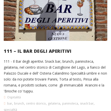
111 – IL BAR DEGLI APERITIVI
111 - Il Bar degli aperitivi. Snack bar, brunch, paninoteca,
gelateria, nel centro storico di Castiglione del Lago, a fianco del
Palazzo Ducale e dell' Osteria Calandrino Specialità umbre e non
solo: da noi potete trovare Panini, Torta al testo, Pinsa alla
romana, e prodotti siciliani, come gli immancabili Arancini e la
'Brioche co' tuppu.
Ospitalità
,
,
,
,
,
,
bar
brunch
centro storico
gelateria
paninoteca
snack bar
specialità