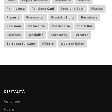
Paninoteca
Pensione Cani
Pensione Gatti
Piscina
Pizzeria
Pneumatici
Prodotti Tipici
Residence
Revisioni
Ristorante
Rosticceria
Snack Bar
Solarium
Specialità
Take Away
Terrazza
Terrazza Sul Lago
Villette
Western Union
OSPITALITÀ
Agriturismi
Alberghi