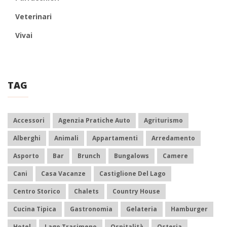
Veterinari
Vivai
TAG
Accessori
Agenzia Pratiche Auto
Agriturismo
Alberghi
Animali
Appartamenti
Arredamento
Asporto
Bar
Brunch
Bungalows
Camere
Cani
Casa Vacanze
Castiglione Del Lago
Centro Storico
Chalets
Country House
Cucina Tipica
Gastronomia
Gelateria
Hamburger
Hotel
Lago Trasimeno
Ospitalità
Osteria