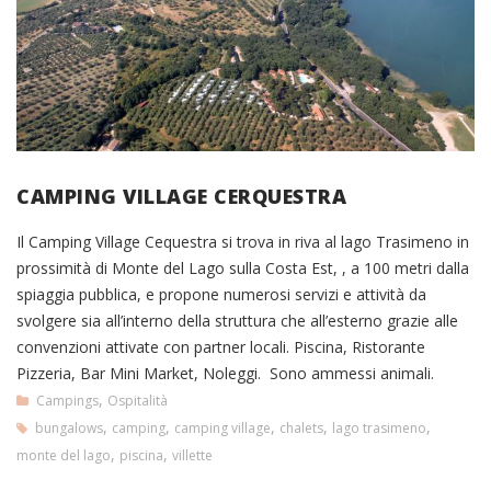
CAMPING VILLAGE CERQUESTRA
Il Camping Village Cequestra si trova in riva al lago Trasimeno in
prossimità di Monte del Lago sulla Costa Est, , a 100 metri dalla
spiaggia pubblica, e propone numerosi servizi e attività da
svolgere sia all’interno della struttura che all’esterno grazie alle
convenzioni attivate con partner locali. Piscina, Ristorante
Pizzeria, Bar Mini Market, Noleggi. Sono ammessi animali.
,
Campings
Ospitalità
,
,
,
,
,
bungalows
camping
camping village
chalets
lago trasimeno
,
,
monte del lago
piscina
villette