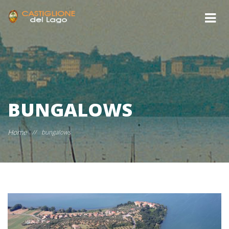
BUNGALOWS
Home
//
bungalows