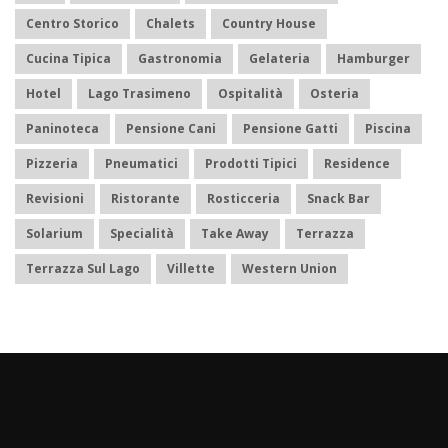
Centro Storico
Chalets
Country House
Cucina Tipica
Gastronomia
Gelateria
Hamburger
Hotel
Lago Trasimeno
Ospitalità
Osteria
Paninoteca
Pensione Cani
Pensione Gatti
Piscina
Pizzeria
Pneumatici
Prodotti Tipici
Residence
Revisioni
Ristorante
Rosticceria
Snack Bar
Solarium
Specialità
Take Away
Terrazza
Terrazza Sul Lago
Villette
Western Union