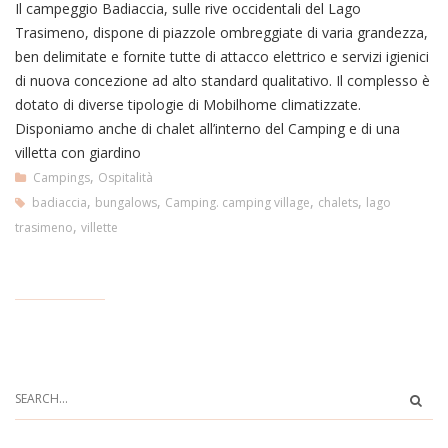
Il campeggio Badiaccia, sulle rive occidentali del Lago
Trasimeno, dispone di piazzole ombreggiate di varia grandezza,
ben delimitate e fornite tutte di attacco elettrico e servizi igienici
di nuova concezione ad alto standard qualitativo. Il complesso è
dotato di diverse tipologie di Mobilhome climatizzate.
Disponiamo anche di chalet all’interno del Camping e di una
villetta con giardino
,
Campings
Ospitalità
,
,
,
,
badiaccia
bungalows
Camping. camping village
chalets
lago
,
trasimeno
villette