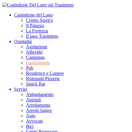
Castiglione del Lago
Centro Storico
Il Palazzo
La Fortezza
Il lago Trasimeno
Ospitalità
Agriturismi
Alberghi
Campings
Gastronomia
Pub
Residence e Camere
Ristoranti Pizzerie
Snack Bar
Servizi
Abbigliamento
Animali
Arredamento
Arredo bagno
Auto
Avvocati
Bici
Centri Benessere