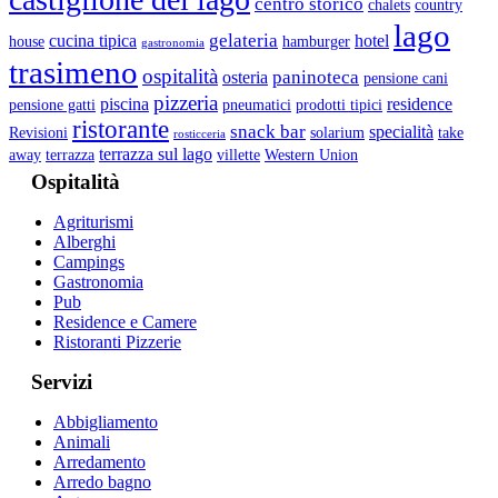
centro storico
chalets
country
lago
gelateria
cucina tipica
hotel
house
hamburger
gastronomia
trasimeno
ospitalità
paninoteca
osteria
pensione cani
pizzeria
piscina
residence
pensione gatti
pneumatici
prodotti tipici
ristorante
snack bar
specialità
Revisioni
solarium
take
rosticceria
terrazza sul lago
away
terrazza
villette
Western Union
Ospitalità
Agriturismi
Alberghi
Campings
Gastronomia
Pub
Residence e Camere
Ristoranti Pizzerie
Servizi
Abbigliamento
Animali
Arredamento
Arredo bagno