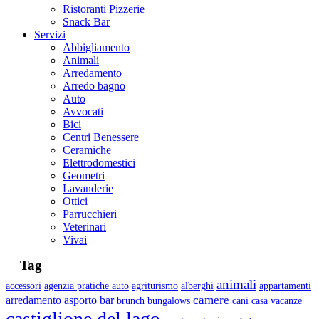
Ristoranti Pizzerie
Snack Bar
Servizi
Abbigliamento
Animali
Arredamento
Arredo bagno
Auto
Avvocati
Bici
Centri Benessere
Ceramiche
Elettrodomestici
Geometri
Lavanderie
Ottici
Parrucchieri
Veterinari
Vivai
Tag
animali
accessori
agenzia pratiche auto
agriturismo
alberghi
appartamenti
camere
arredamento
asporto
bar
brunch
bungalows
cani
casa vacanze
castiglione del lago