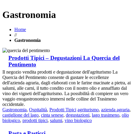
Gastronomia
Home
//
Gastronomia
Prodotti Tipici – Degustazioni La Quercia del
Pentimento
Il negozio vendita prodotti e degustazione dell'agriturismo La
Quercia del Pentimento consente di gustare le eccellenze
dell'azienda agraria, dagli elaborati con le farine macinate a pietra, ai
salumi, alle carni, il tutto condito con il nostro olio e annaffiato dal
vino dei vigneti dell'agriturismo. La possibilità di compiere un vero
vaggio enogastronomico immersi nelle colline del Trasimeno
occidentale.
Gastronomia
,
Ospitalità
,
Prodotti Tipici
agriturismo
,
azienda agraria
,
castiglione del lago
,
cinta senese
,
degustazioni
,
lago trasimeno
,
olio
biologico
,
prodotti tipici
,
salumi
,
vino biologico
Pasta e Pasticci