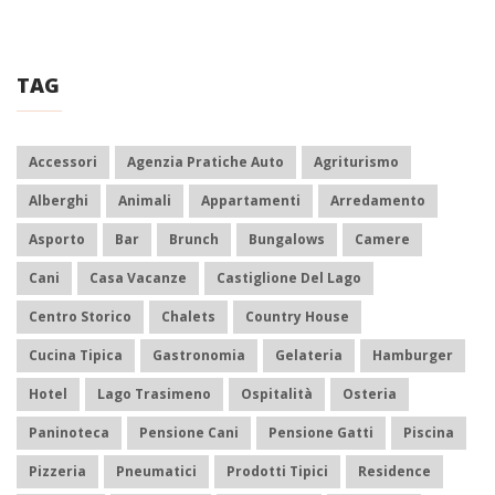
TAG
Accessori
Agenzia Pratiche Auto
Agriturismo
Alberghi
Animali
Appartamenti
Arredamento
Asporto
Bar
Brunch
Bungalows
Camere
Cani
Casa Vacanze
Castiglione Del Lago
Centro Storico
Chalets
Country House
Cucina Tipica
Gastronomia
Gelateria
Hamburger
Hotel
Lago Trasimeno
Ospitalità
Osteria
Paninoteca
Pensione Cani
Pensione Gatti
Piscina
Pizzeria
Pneumatici
Prodotti Tipici
Residence