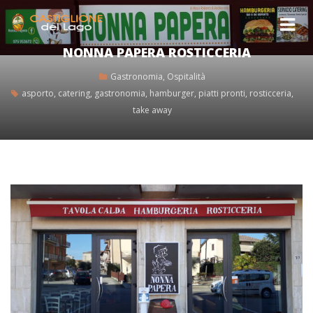
NONNA PAPERA ROSTICCERIA
Gastronomia
,
Ospitalità
asporto
,
catering
,
gastronomia
,
hamburger
,
piatti pronti
,
rosticceria
,
take away