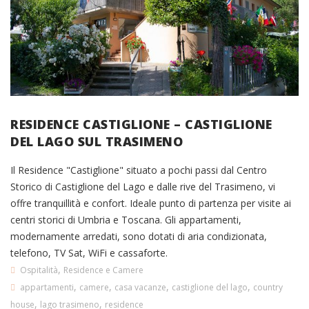
RESIDENCE CASTIGLIONE – CASTIGLIONE
DEL LAGO SUL TRASIMENO
Il Residence "Castiglione" situato a pochi passi dal Centro
Storico di Castiglione del Lago e dalle rive del Trasimeno, vi
offre tranquillità e confort. Ideale punto di partenza per visite ai
centri storici di Umbria e Toscana. Gli appartamenti,
modernamente arredati, sono dotati di aria condizionata,
telefono, TV Sat, WiFi e cassaforte.
,
Ospitalità
Residence e Camere
,
,
,
,
appartamenti
camere
casa vacanze
castiglione del lago
country
,
,
house
lago trasimeno
residence