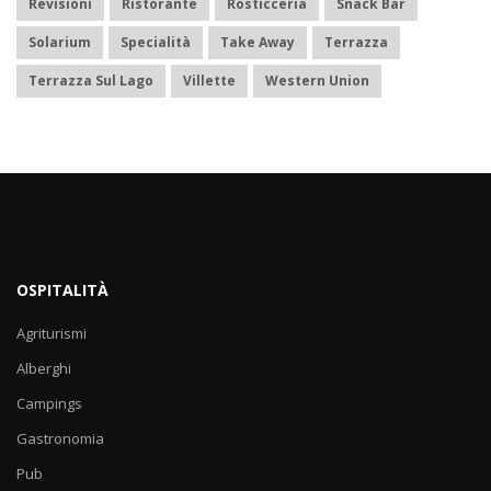
Revisioni
Ristorante
Rosticceria
Snack Bar
Solarium
Specialità
Take Away
Terrazza
Terrazza Sul Lago
Villette
Western Union
OSPITALITÀ
Agriturismi
Alberghi
Campings
Gastronomia
Pub