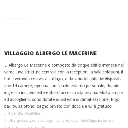
VILLAGGIO ALBERGO LE MACERINE
L' Albergo Le Macerine è composto da cinque edifici immersi nel
verde: una struttura centrale con la reception, la sala colazioni, il
bar e veranda con vista sul lago, e da 4 nuclei abitativi disposti a
con 14 camere, ognuna con spazio esterno personale, doppio
ingresso indipendente e libero accesso alla piscina. Molto ampie
ed accoglienti, sono dotate di sistema di climatizzazione, frigo-
bar, tv, salottino, bagno privato con doccia e wi-fi gratuito.
,
Alberghi
Ospitalità
,
,
,
,
albergo castiglione del lago
camere
hotel
hotel lago trasimeno
,
lago trasimeno
ospitalità