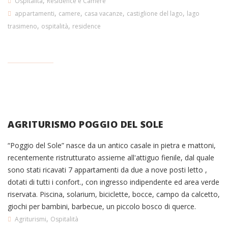
,
Ospitalità
Residence e Camere
,
,
,
,
appartamenti
camere
casa vacanze
castiglione del lago
lago
,
,
trasimeno
ospitalità
residence
AGRITURISMO POGGIO DEL SOLE
“Poggio del Sole” nasce da un antico casale in pietra e mattoni,
recentemente ristrutturato assieme all'attiguo fienile, dal quale
sono stati ricavati 7 appartamenti da due a nove posti letto ,
dotati di tutti i confort., con ingresso indipendente ed area verde
riservata. Piscina, solarium, biciclette, bocce, campo da calcetto,
giochi per bambini, barbecue, un piccolo bosco di querce.
,
Agriturismi
Ospitalità