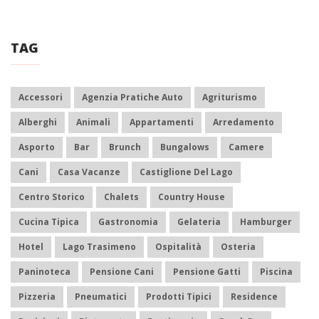
TAG
Accessori
Agenzia Pratiche Auto
Agriturismo
Alberghi
Animali
Appartamenti
Arredamento
Asporto
Bar
Brunch
Bungalows
Camere
Cani
Casa Vacanze
Castiglione Del Lago
Centro Storico
Chalets
Country House
Cucina Tipica
Gastronomia
Gelateria
Hamburger
Hotel
Lago Trasimeno
Ospitalità
Osteria
Paninoteca
Pensione Cani
Pensione Gatti
Piscina
Pizzeria
Pneumatici
Prodotti Tipici
Residence