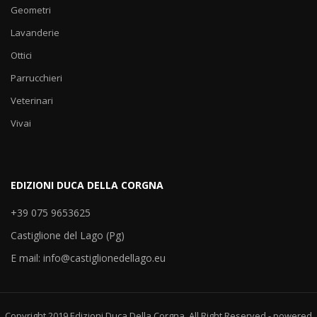
Geometri
Lavanderie
Ottici
Parrucchieri
Veterinari
Vivai
EDIZIONI DUCA DELLA CORGNA
+39 075 9653625
Castiglione del Lago (Pg)
E mail: info@castiglionedellago.eu
Copyright 2019 Edizioni Duca Della Corgna, All Right Reserved - powered