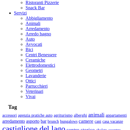
Ristoranti Pizzerie
Snack Bar
Servizi
Abbigliamento
Animali
Arredamento
Arredo bagno
Auto
Avvocati
Bici
Centri Benessere
Ceramiche
Elettrodomestici
Geometri
Lavanderie
Ottici
Parrucchieri
Veterinari
Vivai
Tag
animali
accessori
agenzia pratiche auto
agriturismo
alberghi
appartamenti
camere
arredamento
asporto
bar
brunch
bungalows
cani
casa vacanze
castiglione del lago
centro storico