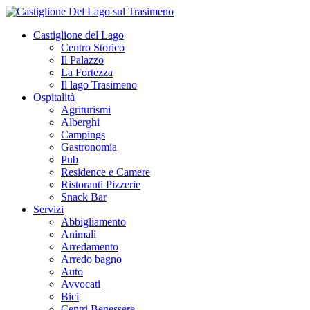
Castiglione del Lago
Centro Storico
Il Palazzo
La Fortezza
Il lago Trasimeno
Ospitalità
Agriturismi
Alberghi
Campings
Gastronomia
Pub
Residence e Camere
Ristoranti Pizzerie
Snack Bar
Servizi
Abbigliamento
Animali
Arredamento
Arredo bagno
Auto
Avvocati
Bici
Centri Benessere