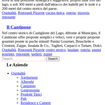
trova in una posizione strategica e suggestiva: proprio sulle rive del
lago, a soli 300 metri a piedi dall'attracco dei battelli per le isole e a
200 metri dal centro storico del paese.
Ospitalità
,
Ristoranti Pizzerie
cucina tipica
,
osteria
,
pizzeria
,
ristorante
Il Cantinone
Nel centro storico di Castiglione del Lago, difronte al Municipio, il
Cantinone offre proposte semplici e veloci, vere e proprie proposte
gourmet pronte in poche minuti! Panini Gourmet, Bruschette e
Crostoni, Zuppe, Insalata & Co., Taglieri, Carpacci e Tartare, Dolci.
Ospitalità
,
Ristoranti Pizzerie
centro storico
,
insalate
,
osteria
,
panini
gourmet
,
ristorante
,
taglieri
,
zuppe
Le Aziende
Ospitalità
Agriturismi
Alberghi
Campings
Gastronomia
Prodotti Tipici
Pub
Residence e Camere