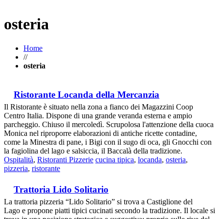
osteria
Home
//
osteria
Ristorante Locanda della Mercanzia
Il Ristorante è situato nella zona a fianco dei Magazzini Coop
Centro Italia. Dispone di una grande veranda esterna e ampio
parcheggio. Chiuso il mercoledì. Scrupolosa l'attenzione della cuoca
Monica nel riproporre elaborazioni di antiche ricette contadine,
come la Minestra di pane, i Bigi con il sugo di oca, gli Gnocchi con
la fagiolina del lago e salsiccia, il Baccalà della tradizione.
Ospitalità
,
Ristoranti Pizzerie
cucina tipica
,
locanda
,
osteria
,
pizzeria
,
ristorante
Trattoria Lido Solitario
La trattoria pizzeria “Lido Solitario” si trova a Castiglione del
Lago e propone piatti tipici cucinati secondo la tradizione. Il locale si