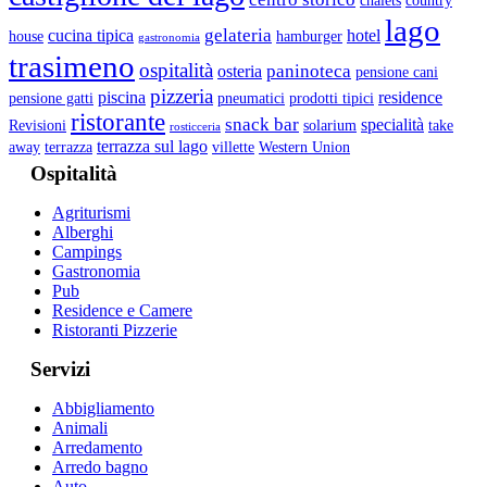
chalets
country
lago
gelateria
cucina tipica
hotel
house
hamburger
gastronomia
trasimeno
ospitalità
paninoteca
osteria
pensione cani
pizzeria
piscina
residence
pensione gatti
pneumatici
prodotti tipici
ristorante
snack bar
specialità
Revisioni
solarium
take
rosticceria
terrazza sul lago
away
terrazza
villette
Western Union
Ospitalità
Agriturismi
Alberghi
Campings
Gastronomia
Pub
Residence e Camere
Ristoranti Pizzerie
Servizi
Abbigliamento
Animali
Arredamento
Arredo bagno
Auto