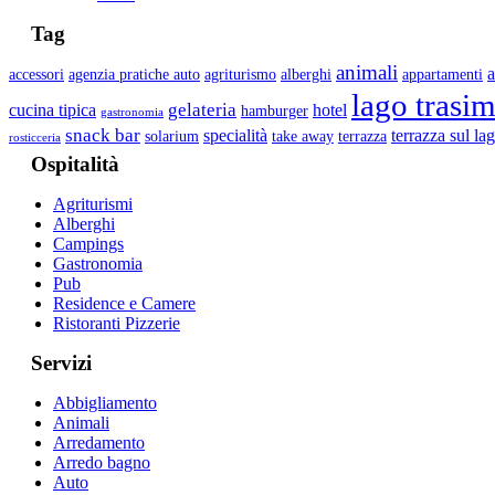
Tag
animali
accessori
agenzia pratiche auto
agriturismo
alberghi
appartamenti
lago trasi
gelateria
cucina tipica
hotel
hamburger
gastronomia
snack bar
specialità
terrazza sul la
solarium
take away
terrazza
rosticceria
Ospitalità
Agriturismi
Alberghi
Campings
Gastronomia
Pub
Residence e Camere
Ristoranti Pizzerie
Servizi
Abbigliamento
Animali
Arredamento
Arredo bagno
Auto