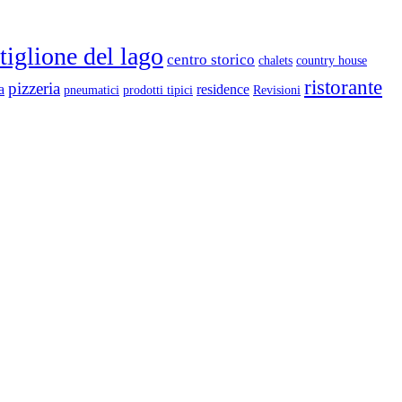
tiglione del lago
centro storico
chalets
country house
ristorante
pizzeria
a
residence
pneumatici
prodotti tipici
Revisioni