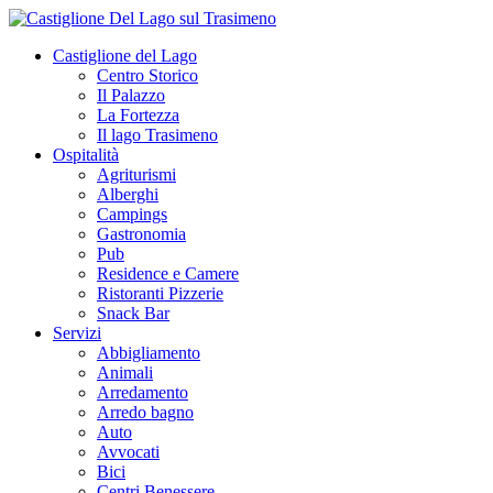
Castiglione del Lago
Centro Storico
Il Palazzo
La Fortezza
Il lago Trasimeno
Ospitalità
Agriturismi
Alberghi
Campings
Gastronomia
Pub
Residence e Camere
Ristoranti Pizzerie
Snack Bar
Servizi
Abbigliamento
Animali
Arredamento
Arredo bagno
Auto
Avvocati
Bici
Centri Benessere