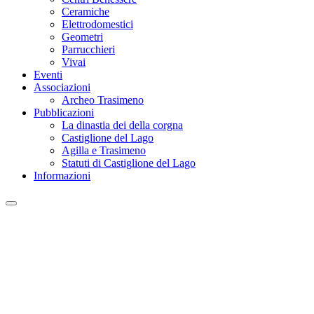
Ceramiche
Elettrodomestici
Geometri
Parrucchieri
Vivai
Eventi
Associazioni
Archeo Trasimeno
Pubblicazioni
La dinastia dei della corgna
Castiglione del Lago
Agilla e Trasimeno
Statuti di Castiglione del Lago
Informazioni