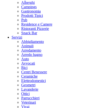
Alberghi
Campings
Gastronomia
Prodotti Tipici
Pub
Residence e Camere
Ristoranti Pizzerie
Snack Bar
Servizi
Abbigliamento
Animali
Arredamento
Arredo bagno
Auto
Avvocati
Bici
Centri Benessere
Ceramiche
Elettrodomestici
Geometri
Lavanderie
Ottici
Parrucchieri
Veterinari
Vivai