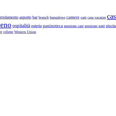
cas
camere
arredamento
asporto
bar
brunch
bungalows
cani
casa vacanze
meno
ospitalità
paninoteca
osteria
piscin
pensione cani
pensione gatti
go
villette
Western Union