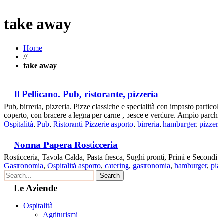
take away
Home
//
take away
Il Pellicano. Pub, ristorante, pizzeria
Pub, birreria, pizzeria. Pizze classiche e specialità con impasto partico
coperto, con bracere a legna per carne , pesce e verdure. Ampio parch
Ospitalità
,
Pub
,
Ristoranti Pizzerie
asporto
,
birreria
,
hamburger
,
pizzer
Nonna Papera Rosticceria
Rosticceria, Tavola Calda, Pasta fresca, Sughi pronti, Primi e Second
Gastronomia
,
Ospitalità
asporto
,
catering
,
gastronomia
,
hamburger
,
pi
Le Aziende
Ospitalità
Agriturismi