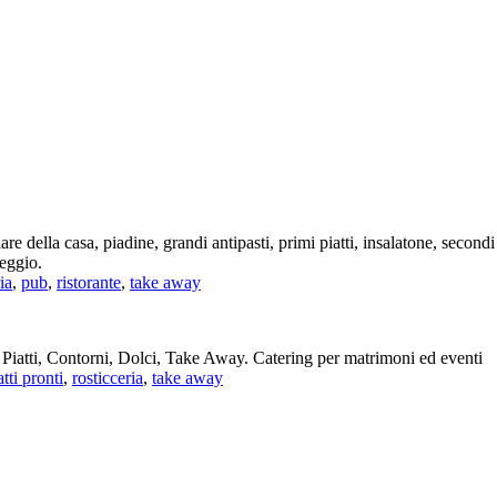
lare della casa, piadine, grandi antipasti, primi piatti, insalatone, secon
eggio.
ia
,
pub
,
ristorante
,
take away
i Piatti, Contorni, Dolci, Take Away. Catering per matrimoni ed eventi
atti pronti
,
rosticceria
,
take away