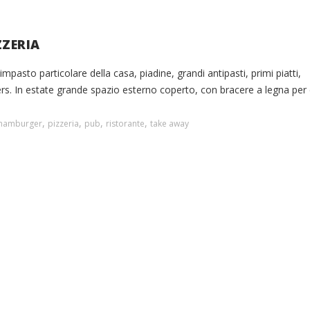
ZZERIA
 impasto particolare della casa, piadine, grandi antipasti, primi piatti,
ers. In estate grande spazio esterno coperto, con bracere a legna per 
,
,
,
,
hamburger
pizzeria
pub
ristorante
take away