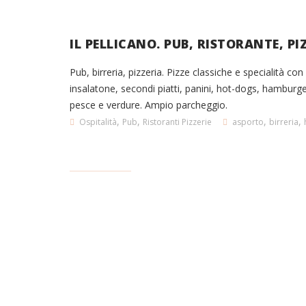
IL PELLICANO. PUB, RISTORANTE, PI
Pub, birreria, pizzeria. Pizze classiche e specialità con
insalatone, secondi piatti, panini, hot-dogs, hamburg
pesce e verdure. Ampio parcheggio.
,
,
,
,
Ospitalità
Pub
Ristoranti Pizzerie
asporto
birreria