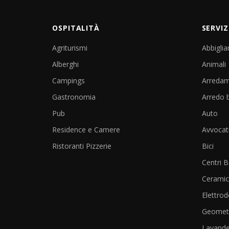
OSPITALITÀ
SERVIZ
Agriturismi
Abbigli
Alberghi
Animali
Campings
Arreda
Gastronomia
Arredo 
Pub
Auto
Residence e Camere
Avvocat
Ristoranti Pizzerie
Bici
Centri 
Cerami
Elettrod
Geometr
Lavande