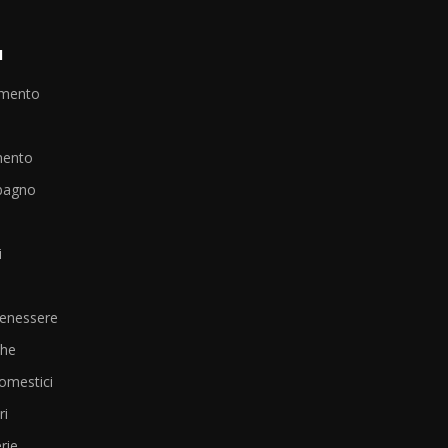
I
amento
mento
bagno
i
Benessere
che
omestici
i
rie