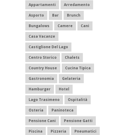
Appartamenti
Arredamento
Asporto
Bar
Brunch
Bungalows
Camere
Cani
Casa Vacanze
Castiglione Del Lago
Centro Storico
Chalets
Country House
Cucina Tipica
Gastronomia
Gelateria
Hamburger
Hotel
Lago Trasimeno
Ospitalità
Osteria
Paninoteca
Pensione Cani
Pensione Gatti
Piscina
Pizzeria
Pneumatici