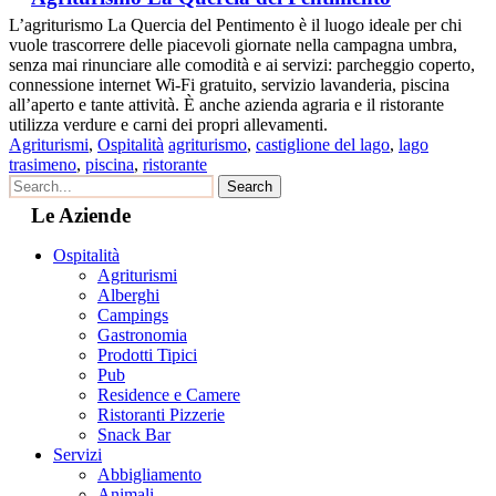
L’agriturismo La Quercia del Pentimento è il luogo ideale per chi
vuole trascorrere delle piacevoli giornate nella campagna umbra,
senza mai rinunciare alle comodità e ai servizi: parcheggio coperto,
connessione internet Wi-Fi gratuito, servizio lavanderia, piscina
all’aperto e tante attività. È anche azienda agraria e il ristorante
utilizza verdure e carni dei propri allevamenti.
Agriturismi
,
Ospitalità
agriturismo
,
castiglione del lago
,
lago
trasimeno
,
piscina
,
ristorante
Le Aziende
Ospitalità
Agriturismi
Alberghi
Campings
Gastronomia
Prodotti Tipici
Pub
Residence e Camere
Ristoranti Pizzerie
Snack Bar
Servizi
Abbigliamento
Animali