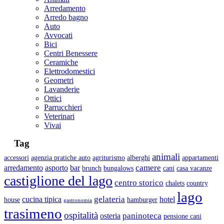
Arredamento
Arredo bagno
Auto
Avvocati
Bici
Centri Benessere
Ceramiche
Elettrodomestici
Geometri
Lavanderie
Ottici
Parrucchieri
Veterinari
Vivai
Tag
animali
accessori
agenzia pratiche auto
agriturismo
alberghi
appartamenti
camere
arredamento
asporto
bar
brunch
bungalows
cani
casa vacanze
castiglione del lago
centro storico
chalets
country
lago
gelateria
cucina tipica
hotel
house
hamburger
gastronomia
trasimeno
ospitalità
paninoteca
osteria
pensione cani