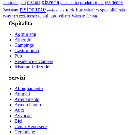
pizzeria
piscina
residence
pensione gatti
pneumatici
prodotti tipici
ristorante
snack bar
specialità
Revisioni
solarium
take
rosticceria
terrazza sul lago
away
terrazza
villette
Western Union
Ospitalità
Agriturismi
Alberghi
Campings
Gastronomia
Pub
Residence e Camere
Ristoranti Pizzerie
Servizi
Abbigliamento
Animali
Arredamento
Arredo bagno
Auto
Avvocati
Bici
Centri Benessere
Ceramiche