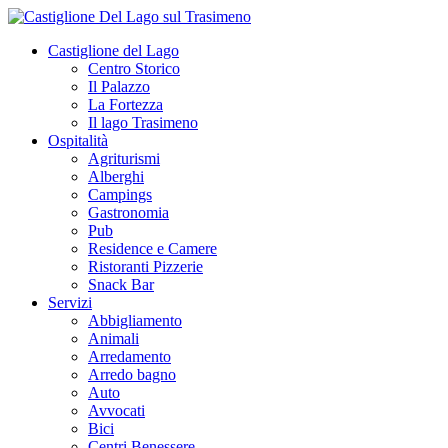
Castiglione del Lago
Centro Storico
Il Palazzo
La Fortezza
Il lago Trasimeno
Ospitalità
Agriturismi
Alberghi
Campings
Gastronomia
Pub
Residence e Camere
Ristoranti Pizzerie
Snack Bar
Servizi
Abbigliamento
Animali
Arredamento
Arredo bagno
Auto
Avvocati
Bici
Centri Benessere