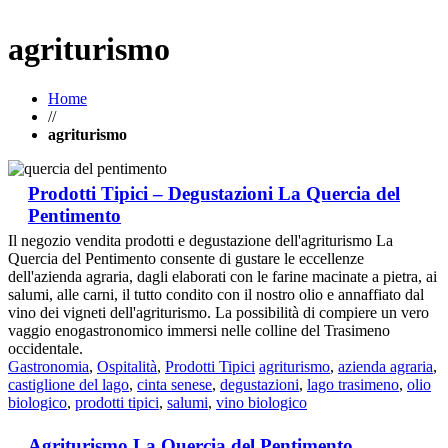
agriturismo
Home
//
agriturismo
Prodotti Tipici – Degustazioni La Quercia del
Pentimento
Il negozio vendita prodotti e degustazione dell'agriturismo La
Quercia del Pentimento consente di gustare le eccellenze
dell'azienda agraria, dagli elaborati con le farine macinate a pietra, ai
salumi, alle carni, il tutto condito con il nostro olio e annaffiato dal
vino dei vigneti dell'agriturismo. La possibilità di compiere un vero
vaggio enogastronomico immersi nelle colline del Trasimeno
occidentale.
Gastronomia
,
Ospitalità
,
Prodotti Tipici
agriturismo
,
azienda agraria
,
castiglione del lago
,
cinta senese
,
degustazioni
,
lago trasimeno
,
olio
biologico
,
prodotti tipici
,
salumi
,
vino biologico
Agriturismo La Quercia del Pentimento