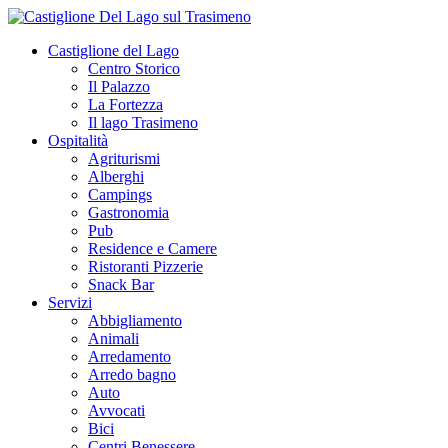
Castiglione del Lago
Centro Storico
Il Palazzo
La Fortezza
Il lago Trasimeno
Ospitalità
Agriturismi
Alberghi
Campings
Gastronomia
Pub
Residence e Camere
Ristoranti Pizzerie
Snack Bar
Servizi
Abbigliamento
Animali
Arredamento
Arredo bagno
Auto
Avvocati
Bici
Centri Benessere