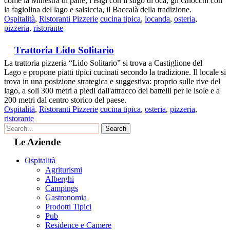
come la Minestra di pane, i Bigi con il sugo di oca, gli Gnocchi con
la fagiolina del lago e salsiccia, il Baccalà della tradizione.
Ospitalità
,
Ristoranti Pizzerie
cucina tipica
,
locanda
,
osteria
,
pizzeria
,
ristorante
Trattoria Lido Solitario
La trattoria pizzeria “Lido Solitario” si trova a Castiglione del
Lago e propone piatti tipici cucinati secondo la tradizione. Il locale si
trova in una posizione strategica e suggestiva: proprio sulle rive del
lago, a soli 300 metri a piedi dall'attracco dei battelli per le isole e a
200 metri dal centro storico del paese.
Ospitalità
,
Ristoranti Pizzerie
cucina tipica
,
osteria
,
pizzeria
,
ristorante
Le Aziende
Ospitalità
Agriturismi
Alberghi
Campings
Gastronomia
Prodotti Tipici
Pub
Residence e Camere