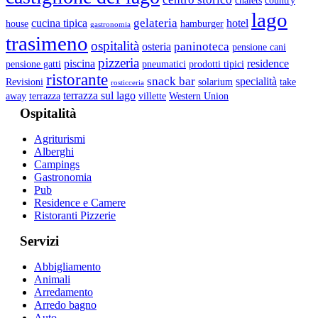
chalets
country
lago
gelateria
cucina tipica
hotel
house
hamburger
gastronomia
trasimeno
ospitalità
paninoteca
osteria
pensione cani
pizzeria
piscina
residence
pensione gatti
pneumatici
prodotti tipici
ristorante
snack bar
specialità
Revisioni
solarium
take
rosticceria
terrazza sul lago
away
terrazza
villette
Western Union
Ospitalità
Agriturismi
Alberghi
Campings
Gastronomia
Pub
Residence e Camere
Ristoranti Pizzerie
Servizi
Abbigliamento
Animali
Arredamento
Arredo bagno
Auto