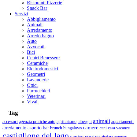
Ristoranti Pizzerie
Snack Bar
Servizi
Abbigliamento
Animali
Arredamento
Arredo bagno
Auto
Avvocati
Bici
Centri Benessere
Ceramiche
Elettrodomestici
Geometri
Lavanderie
Ottici
Parrucchieri
Veterinari
Vivai
Tag
animali
accessori
agenzia pratiche auto
agriturismo
alberghi
appartamenti
camere
arredamento
asporto
bar
brunch
bungalows
cani
casa vacanze
castiglione del lago
centro storico