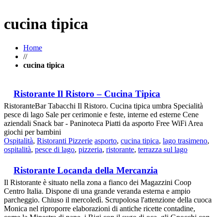
cucina tipica
Home
//
cucina tipica
Ristorante Il Ristoro – Cucina Tipica
RistoranteBar Tabacchi Il Ristoro. Cucina tipica umbra Specialità
pesce di lago Sale per cerimonie e feste, interne ed esterne Cene
aziendali Snack bar - Paninoteca Piatti da asporto Free WiFi Area
giochi per bambini
Ospitalità
,
Ristoranti Pizzerie
asporto
,
cucina tipica
,
lago trasimeno
,
ospitalità
,
pesce di lago
,
pizzeria
,
ristorante
,
terrazza sul lago
Ristorante Locanda della Mercanzia
Il Ristorante è situato nella zona a fianco dei Magazzini Coop
Centro Italia. Dispone di una grande veranda esterna e ampio
parcheggio. Chiuso il mercoledì. Scrupolosa l'attenzione della cuoca
Monica nel riproporre elaborazioni di antiche ricette contadine,