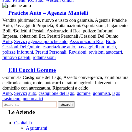
auto
,
Patenti
,
RC auto
,
Western Union
Pratiche Auto – Agenzia Mantelli
Vendita plurimarche, nuovo e usato con garanzia. Agenzia Pratiche
Auto, Passaggi di Proprietà, Rottamazioni/Esportazioni, Pagamento
Bolli /Bollettini Postali, Assicurazioni Rca, polizze Infortuni,
Impresa, abitazioni Ect, Prestiti Personali /Cessioni Del Quinto
Auto
,
Servizi
agenzia pratiche auto
,
Assicurazioni Rca
,
Bolli
,
Cessioni Del Quinto
,
esportazione auto
,
passaggi di proprietà
,
polizze Infortuni
,
Prestiti Personali
,
Revisioni
,
revisioni autocarri
,
rinnovo patenti
,
rottamazioni
F.lli Cocchi Gomme
Gommista Castiglione del Lago, Assetto convergenza, Equilibratura
elettronica auto, moto, autocarri e trattori agricoli. Interventi a
domicilio con attrezzatura. Riparazioni a caldo
Auto
,
Servizi
auto
,
castiglione del lago
,
gomme
,
gommisti
,
lago
trasimeno
,
pneumatici
Le Aziende
Ospitalità
Agriturismi