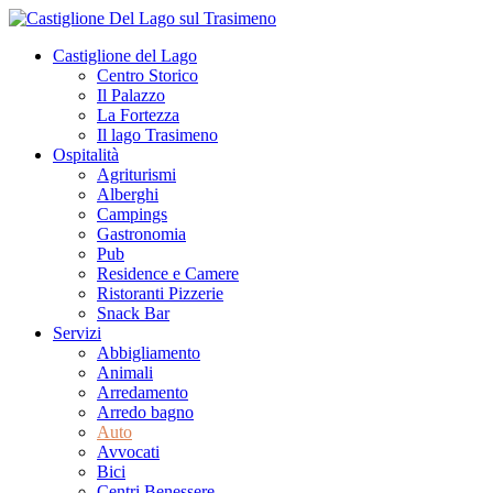
Castiglione del Lago
Centro Storico
Il Palazzo
La Fortezza
Il lago Trasimeno
Ospitalità
Agriturismi
Alberghi
Campings
Gastronomia
Pub
Residence e Camere
Ristoranti Pizzerie
Snack Bar
Servizi
Abbigliamento
Animali
Arredamento
Arredo bagno
Auto
Avvocati
Bici
Centri Benessere