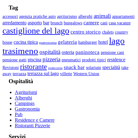
Tag
animali
accessori
agenzia pratiche auto
agriturismo
alberghi
appartamenti
camere
arredamento
asporto
bar
brunch
bungalows
cani
casa vacanze
castiglione del lago
centro storico
chalets
country
lago
gelateria
cucina tipica
hotel
house
hamburger
gastronomia
trasimeno
ospitalità
paninoteca
osteria
pensione cani
pizzeria
piscina
residence
pensione gatti
pneumatici
prodotti tipici
ristorante
snack bar
specialità
Revisioni
solarium
take
rosticceria
terrazza sul lago
away
terrazza
villette
Western Union
Ospitalità
Agriturismi
Alberghi
Campings
Gastronomia
Pub
Residence e Camere
Ristoranti Pizzerie
Servizi