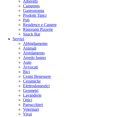
Alberghi
Campings
Gastronomia
Prodotti Tipici
Pub
Residence e Camere
Ristoranti Pizzerie
Snack Bar
Servizi
Abbigliamento
Animali
Arredamento
Arredo bagno
Auto
Avvocati
Bici
Centri Benessere
Ceramiche
Elettrodomestici
Geometri
Lavanderie
Ottici
Parrucchieri
Veterinari
Vivai