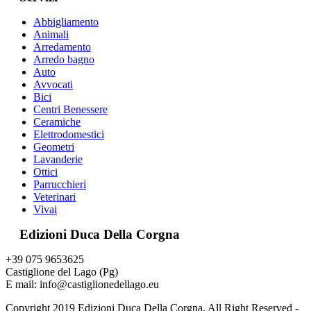
Abbigliamento
Animali
Arredamento
Arredo bagno
Auto
Avvocati
Bici
Centri Benessere
Ceramiche
Elettrodomestici
Geometri
Lavanderie
Ottici
Parrucchieri
Veterinari
Vivai
Edizioni Duca Della Corgna
+39 075 9653625
Castiglione del Lago (Pg)
E mail: info@castiglionedellago.eu
Copyright 2019 Edizioni Duca Della Corgna, All Right Reserved -