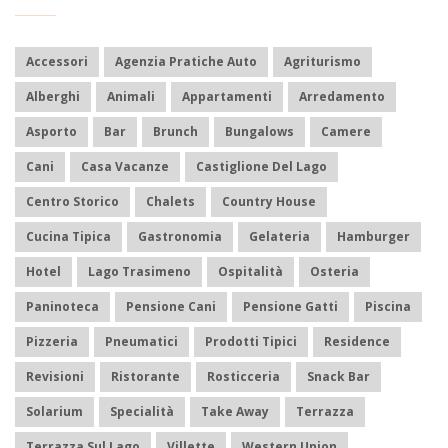
Accessori
Agenzia Pratiche Auto
Agriturismo
Alberghi
Animali
Appartamenti
Arredamento
Asporto
Bar
Brunch
Bungalows
Camere
Cani
Casa Vacanze
Castiglione Del Lago
Centro Storico
Chalets
Country House
Cucina Tipica
Gastronomia
Gelateria
Hamburger
Hotel
Lago Trasimeno
Ospitalità
Osteria
Paninoteca
Pensione Cani
Pensione Gatti
Piscina
Pizzeria
Pneumatici
Prodotti Tipici
Residence
Revisioni
Ristorante
Rosticceria
Snack Bar
Solarium
Specialità
Take Away
Terrazza
Terrazza Sul Lago
Villette
Western Union