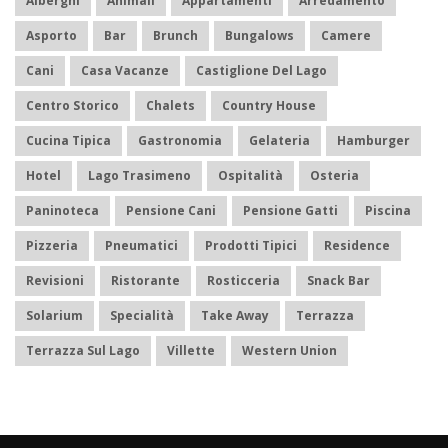
Alberghi
Animali
Appartamenti
Arredamento
Asporto
Bar
Brunch
Bungalows
Camere
Cani
Casa Vacanze
Castiglione Del Lago
Centro Storico
Chalets
Country House
Cucina Tipica
Gastronomia
Gelateria
Hamburger
Hotel
Lago Trasimeno
Ospitalità
Osteria
Paninoteca
Pensione Cani
Pensione Gatti
Piscina
Pizzeria
Pneumatici
Prodotti Tipici
Residence
Revisioni
Ristorante
Rosticceria
Snack Bar
Solarium
Specialità
Take Away
Terrazza
Terrazza Sul Lago
Villette
Western Union