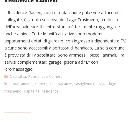
RESIDENCE RANIERI
Il Residence Ranieri, costituito da cinque palazzine adiacenti e
collegate, è situato sulle rive del Lago Trasimeno, a ridosso
dell'area balneare. Il centro storico è facilmente raggiungibile
anche a piedi. Tutte le unità abitative sono moderni
appartamenti dotati di giardino, con ingresso indipendente e TV;
alcune sono accessibili a portatori di handicap, La sala comune
è provvista di TV satellitare. Sono ammessi i piccoli animali. Fra
servizi complementari: garage, piscina ad "L" con
idromassaggio.
,
Ospitalità
Residence e Camere
,
,
,
,
appartamenti
camere
casa vacanze
castiglione del lago
lago
,
,
trasimeno
ospitalità
residence