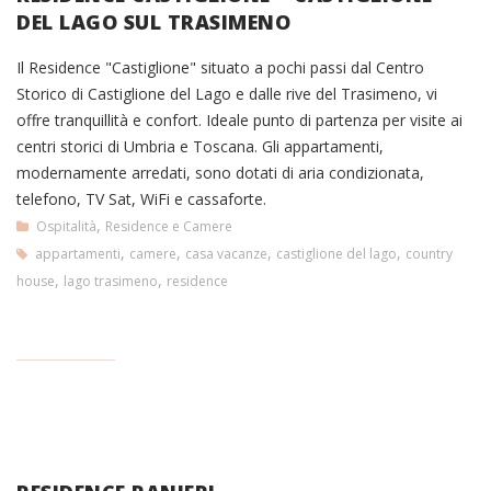
DEL LAGO SUL TRASIMENO
Il Residence "Castiglione" situato a pochi passi dal Centro
Storico di Castiglione del Lago e dalle rive del Trasimeno, vi
offre tranquillità e confort. Ideale punto di partenza per visite ai
centri storici di Umbria e Toscana. Gli appartamenti,
modernamente arredati, sono dotati di aria condizionata,
telefono, TV Sat, WiFi e cassaforte.
,
Ospitalità
Residence e Camere
,
,
,
,
appartamenti
camere
casa vacanze
castiglione del lago
country
,
,
house
lago trasimeno
residence