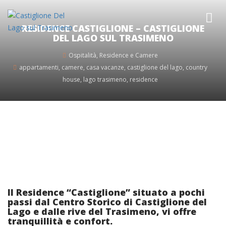
RESIDENCE CASTIGLIONE – CASTIGLIONE
DEL LAGO SUL TRASIMENO
Ospitalità
,
Residence e Camere
appartamenti
,
camere
,
casa vacanze
,
castiglione del lago
,
country
house
,
lago trasimeno
,
residence
Il Residence “Castiglione” situato a pochi
passi dal Centro Storico di Castiglione del
Lago e dalle rive del Trasimeno, vi offre
tranquillità e confort.