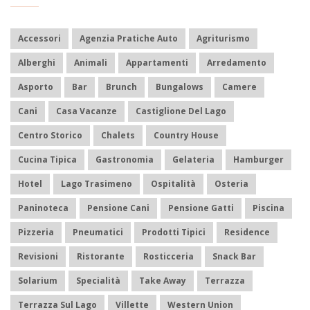
Accessori
Agenzia Pratiche Auto
Agriturismo
Alberghi
Animali
Appartamenti
Arredamento
Asporto
Bar
Brunch
Bungalows
Camere
Cani
Casa Vacanze
Castiglione Del Lago
Centro Storico
Chalets
Country House
Cucina Tipica
Gastronomia
Gelateria
Hamburger
Hotel
Lago Trasimeno
Ospitalità
Osteria
Paninoteca
Pensione Cani
Pensione Gatti
Piscina
Pizzeria
Pneumatici
Prodotti Tipici
Residence
Revisioni
Ristorante
Rosticceria
Snack Bar
Solarium
Specialità
Take Away
Terrazza
Terrazza Sul Lago
Villette
Western Union