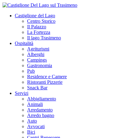
Castiglione del Lago
Centro Storico
Il Palazzo
La Fortezza
Il lago Trasimeno
Ospitalità
Agriturismi
Alberghi
Campings
Gastronomia
Pub
Residence e Camere
Ristoranti Pizzerie
Snack Bar
Servizi
Abbigliamento
Animali
Arredamento
Arredo bagno
Auto
Avvocati
Bici
Centri Benessere