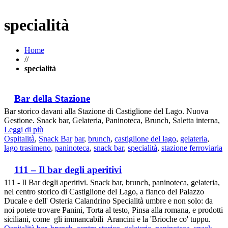
specialità
Home
//
specialità
Bar della Stazione
Bar storico davani alla Stazione di Castiglione del Lago. Nuova
Gestione. Snack bar, Gelateria, Paninoteca, Brunch, Saletta interna,
Leggi di più
Ospitalità
,
Snack Bar
bar
,
brunch
,
castiglione del lago
,
gelateria
,
lago trasimeno
,
paninoteca
,
snack bar
,
specialità
,
stazione ferroviaria
111 – Il bar degli aperitivi
111 - Il Bar degli aperitivi. Snack bar, brunch, paninoteca, gelateria,
nel centro storico di Castiglione del Lago, a fianco del Palazzo
Ducale e dell' Osteria Calandrino Specialità umbre e non solo: da
noi potete trovare Panini, Torta al testo, Pinsa alla romana, e prodotti
siciliani, come gli immancabili Arancini e la 'Brioche co' tuppu.