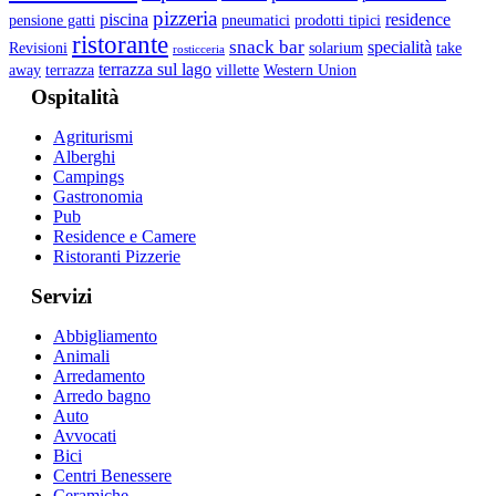
pizzeria
piscina
residence
pensione gatti
pneumatici
prodotti tipici
ristorante
snack bar
specialità
Revisioni
solarium
take
rosticceria
terrazza sul lago
away
terrazza
villette
Western Union
Ospitalità
Agriturismi
Alberghi
Campings
Gastronomia
Pub
Residence e Camere
Ristoranti Pizzerie
Servizi
Abbigliamento
Animali
Arredamento
Arredo bagno
Auto
Avvocati
Bici
Centri Benessere
Ceramiche