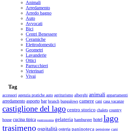
Animali
Arredamento
Arredo bagno
Auto
Avvocati
Bici
Centri Benessere
Ceramiche
Elettrodomestici
Geometri
Lavanderie
Ottici
Parrucchieri
Veterinari
Vivai
Tag
animali
accessori
agenzia pratiche auto
agriturismo
alberghi
appartamenti
camere
arredamento
asporto
bar
brunch
bungalows
cani
casa vacanze
castiglione del lago
centro storico
chalets
country
lago
gelateria
cucina tipica
hotel
house
hamburger
gastronomia
trasimeno
ospitalità
paninoteca
osteria
pensione cani