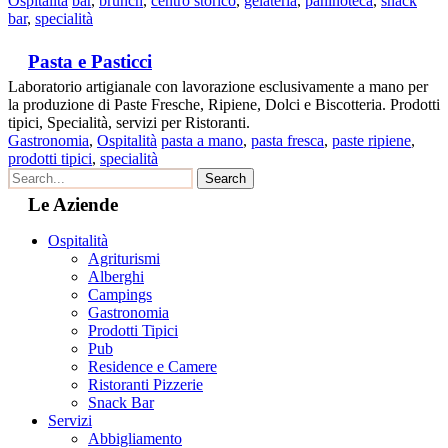
Ospitalità
bar
,
brunch
,
centro storico
,
gelateria
,
paninoteca
,
snack
bar
,
specialità
Pasta e Pasticci
Laboratorio artigianale con lavorazione esclusivamente a mano per
la produzione di Paste Fresche, Ripiene, Dolci e Biscotteria. Prodotti
tipici, Specialità, servizi per Ristoranti.
Gastronomia
,
Ospitalità
pasta a mano
,
pasta fresca
,
paste ripiene
,
prodotti tipici
,
specialità
Le Aziende
Ospitalità
Agriturismi
Alberghi
Campings
Gastronomia
Prodotti Tipici
Pub
Residence e Camere
Ristoranti Pizzerie
Snack Bar
Servizi
Abbigliamento