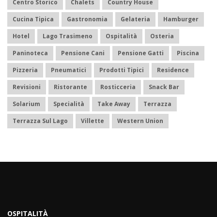
Centro Storico
Chalets
Country House
Cucina Tipica
Gastronomia
Gelateria
Hamburger
Hotel
Lago Trasimeno
Ospitalità
Osteria
Paninoteca
Pensione Cani
Pensione Gatti
Piscina
Pizzeria
Pneumatici
Prodotti Tipici
Residence
Revisioni
Ristorante
Rosticceria
Snack Bar
Solarium
Specialità
Take Away
Terrazza
Terrazza Sul Lago
Villette
Western Union
OSPITALITÀ