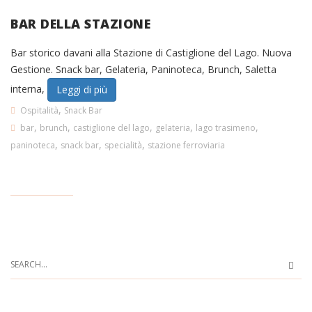
BAR DELLA STAZIONE
Bar storico davani alla Stazione di Castiglione del Lago. Nuova
Gestione. Snack bar, Gelateria, Paninoteca, Brunch, Saletta
interna,
Leggi di più
,
Ospitalità
Snack Bar
,
,
,
,
,
bar
brunch
castiglione del lago
gelateria
lago trasimeno
,
,
,
paninoteca
snack bar
specialità
stazione ferroviaria