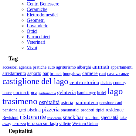
Centri Benessere
Ceramiche
Elettrodomestici
Geometri
Lavanderie
Ottici
Parrucchieri
Veterinari
Vivai
Tag
animali
accessori
agenzia pratiche auto
agriturismo
alberghi
appartamenti
camere
arredamento
asporto
bar
brunch
bungalows
cani
casa vacanze
castiglione del lago
centro storico
chalets
country
lago
gelateria
cucina tipica
hotel
house
hamburger
gastronomia
trasimeno
ospitalità
paninoteca
osteria
pensione cani
pizzeria
piscina
residence
pensione gatti
pneumatici
prodotti tipici
ristorante
snack bar
specialità
Revisioni
solarium
take
rosticceria
terrazza sul lago
away
terrazza
villette
Western Union
Ospitalità