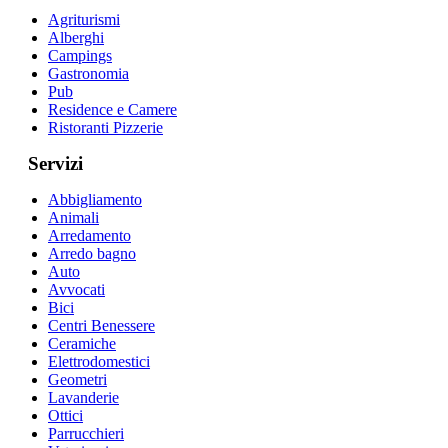
Agriturismi
Alberghi
Campings
Gastronomia
Pub
Residence e Camere
Ristoranti Pizzerie
Servizi
Abbigliamento
Animali
Arredamento
Arredo bagno
Auto
Avvocati
Bici
Centri Benessere
Ceramiche
Elettrodomestici
Geometri
Lavanderie
Ottici
Parrucchieri