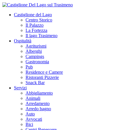
Castiglione del Lago
Centro Storico
Il Palazzo
La Fortezza
Il lago Trasimeno
Ospitalità
Agriturismi
Alberghi
Campings
Gastronomia
Pub
Residence e Camere
Ristoranti Pizzerie
Snack Bar
Servizi
Abbigliamento
Animali
Arredamento
Arredo bagno
Auto
Avvocati
Bici
Centri Benessere