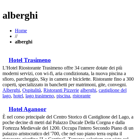
alberghi
Home
//
alberghi
Hotel Trasimeno
L'Hotel Riostorante Trasimeno offre 34 camere dotate dei più
moderni servizi, con wi-fi, aria condizionata, la nuova piscina a
sfioro, parcheggio, Sky in camera e biciclette. Ristorante fino a 300
coperti, specializzato in banchetti per matrimoni, gite, convegni.
Alberghi
,
Ospitalità
,
Ristoranti Pizzerie
alberghi
,
castiglione del
lago
,
hotel
,
lago trasimeno
,
piscina
,
ristorante
Hotel Aganoor
È nel corso principale del Centro Storico di Castiglione del Lago, a
poche decine di metri dal Palazzo Ducale Della Corgna e dalla
Fortezza Medievale del 1200. Occupa l'intero Secondo Piano di un
palazzo aristocratico del '700, che nel suo piano terra ospita il