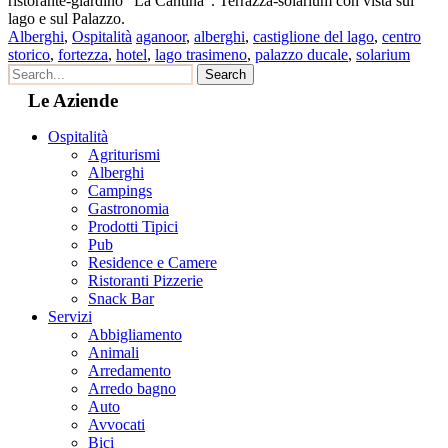
ristorante-giardino "La Cantina". Terrazza-solarium con vista sul
lago e sul Palazzo.
Alberghi
,
Ospitalità
aganoor
,
alberghi
,
castiglione del lago
,
centro
storico
,
fortezza
,
hotel
,
lago trasimeno
,
palazzo ducale
,
solarium
Le Aziende
Ospitalità
Agriturismi
Alberghi
Campings
Gastronomia
Prodotti Tipici
Pub
Residence e Camere
Ristoranti Pizzerie
Snack Bar
Servizi
Abbigliamento
Animali
Arredamento
Arredo bagno
Auto
Avvocati
Bici