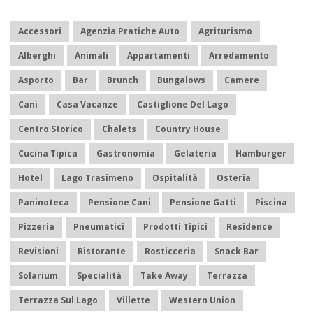
Accessori
Agenzia Pratiche Auto
Agriturismo
Alberghi
Animali
Appartamenti
Arredamento
Asporto
Bar
Brunch
Bungalows
Camere
Cani
Casa Vacanze
Castiglione Del Lago
Centro Storico
Chalets
Country House
Cucina Tipica
Gastronomia
Gelateria
Hamburger
Hotel
Lago Trasimeno
Ospitalità
Osteria
Paninoteca
Pensione Cani
Pensione Gatti
Piscina
Pizzeria
Pneumatici
Prodotti Tipici
Residence
Revisioni
Ristorante
Rosticceria
Snack Bar
Solarium
Specialità
Take Away
Terrazza
Terrazza Sul Lago
Villette
Western Union