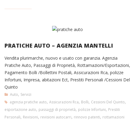
PRATICHE AUTO – AGENZIA MANTELLI
Vendita plurimarche, nuovo e usato con garanzia. Agenzia
Pratiche Auto, Passaggi di Proprietà, Rottamazioni/Esportazioni,
Pagamento Bolli /Bollettini Postali, Assicurazioni Rca, polizze
Infortuni, Impresa, abitazioni Ect, Prestiti Personali /Cessioni Del
Quinto
,
Auto
Servizi
,
,
,
,
agenzia pratiche auto
Assicurazioni Rca
Bolli
Cessioni Del Quinto
,
,
,
esportazione auto
passaggi di proprietà
polizze Infortuni
Prestiti
,
,
,
,
Personali
Revisioni
revisioni autocarri
rinnovo patenti
rottamazioni