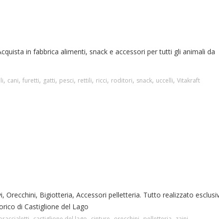
Acquista in fabbrica alimenti, snack e accessori per tutti gli animali da
,
,
,
,
,
,
,
,
,
,
li
cani
furetti
gatti
pesci
rettili
ricci
roditori
snack
uccelli
Vitakraft
i, Orecchini, Bigiotteria, Accessori pelletteria. Tutto realizzato esclu
rico di Castiglione del Lago
,
,
,
,
,
braccialetti
castiglione del lago
cinture
orecchini
pelletteria
zaini