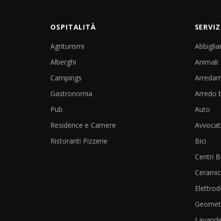
OSPITALITÀ
SERVIZ
Agriturismi
Abbigli
Alberghi
Animali
Campings
Arreda
Gastronomia
Arredo 
Pub
Auto
Residence e Camere
Avvocat
Ristoranti Pizzerie
Bici
Centri 
Cerami
Elettrod
Geometr
Lavande