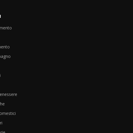
I
amento
mento
bagno
i
Benessere
che
omestici
i
rie