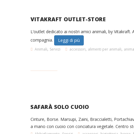
VITAKRAFT OUTLET-STORE
L’outlet dedicato ai nostri amici animali, by Vitakraft. 
compagnia.
Leggi di più
,
,
,
Animali
Servizi
accessori
alimenti per animali
anima
SAFARÀ SOLO CUOIO
Cinture, Borse. Marsupi, Zaini, Braccialetti, Portachiav
a mano con cuoio con conciatura vegetale. Centro sto
,
,
,
,
Abbigliamento
Servizi
accessori
bigiotteria
borse