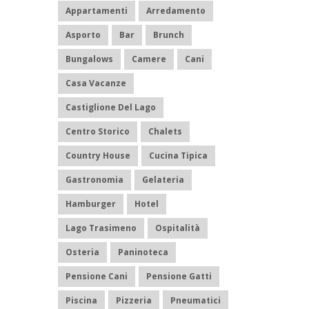
Appartamenti
Arredamento
Asporto
Bar
Brunch
Bungalows
Camere
Cani
Casa Vacanze
Castiglione Del Lago
Centro Storico
Chalets
Country House
Cucina Tipica
Gastronomia
Gelateria
Hamburger
Hotel
Lago Trasimeno
Ospitalità
Osteria
Paninoteca
Pensione Cani
Pensione Gatti
Piscina
Pizzeria
Pneumatici