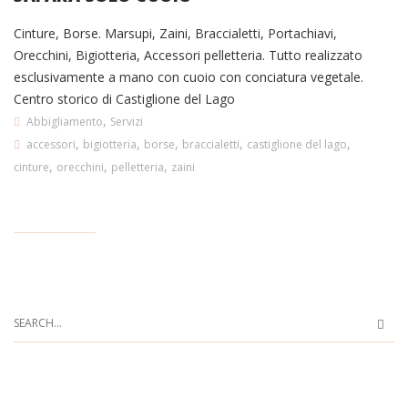
Cinture, Borse. Marsupi, Zaini, Braccialetti, Portachiavi,
Orecchini, Bigiotteria, Accessori pelletteria. Tutto realizzato
esclusivamente a mano con cuoio con conciatura vegetale.
Centro storico di Castiglione del Lago
,
Abbigliamento
Servizi
,
,
,
,
,
accessori
bigiotteria
borse
braccialetti
castiglione del lago
,
,
,
cinture
orecchini
pelletteria
zaini