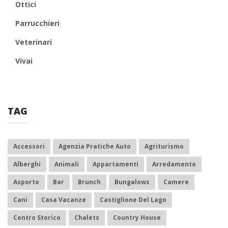
Ottici
Parrucchieri
Veterinari
Vivai
TAG
Accessori
Agenzia Pratiche Auto
Agriturismo
Alberghi
Animali
Appartamenti
Arredamento
Asporto
Bar
Brunch
Bungalows
Camere
Cani
Casa Vacanze
Castiglione Del Lago
Centro Storico
Chalets
Country House