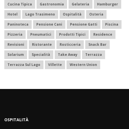
Cucina Tipica
Gastronomia
Gelateria
Hamburger
Hotel
Lago Trasimeno
Ospitalità
Osteria
Paninoteca
Pensione Cani
Pensione Gatti
Piscina
Pizzeria
Pneumatici
Prodotti Tipici
Residence
Revisioni
Ristorante
Rosticceria
Snack Bar
Solarium
Specialità
Take Away
Terrazza
Terrazza Sul Lago
Villette
Western Union
OSPITALITÀ