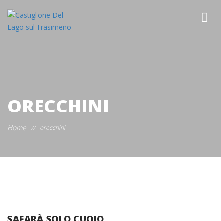
ORECCHINI
Home
//
orecchini
SAFARÀ SOLO CUOIO