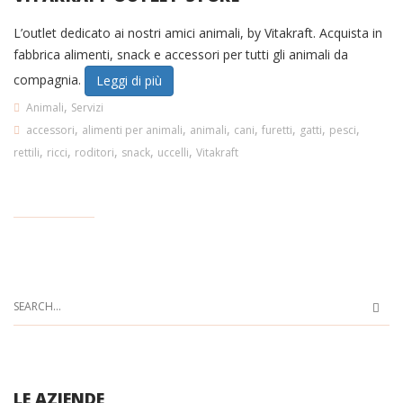
L’outlet dedicato ai nostri amici animali, by Vitakraft. Acquista in
fabbrica alimenti, snack e accessori per tutti gli animali da
compagnia.
Leggi di più
,
Animali
Servizi
,
,
,
,
,
,
,
accessori
alimenti per animali
animali
cani
furetti
gatti
pesci
,
,
,
,
,
rettili
ricci
roditori
snack
uccelli
Vitakraft
LE AZIENDE