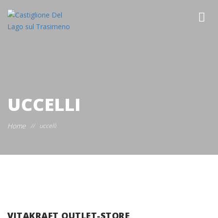
UCCELLI
Home
//
uccelli
VITAKRAFT OUTLET-STORE