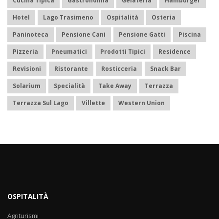
Cucina Tipica
Gastronomia
Gelateria
Hamburger
Hotel
Lago Trasimeno
Ospitalità
Osteria
Paninoteca
Pensione Cani
Pensione Gatti
Piscina
Pizzeria
Pneumatici
Prodotti Tipici
Residence
Revisioni
Ristorante
Rosticceria
Snack Bar
Solarium
Specialità
Take Away
Terrazza
Terrazza Sul Lago
Villette
Western Union
OSPITALITÀ
Agriturismi