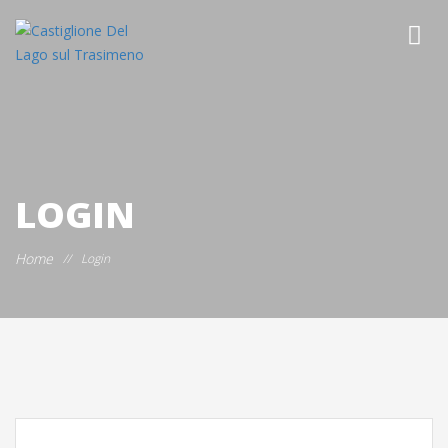
LOGIN
Home
//
Login