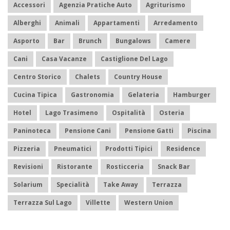
Accessori
Agenzia Pratiche Auto
Agriturismo
Alberghi
Animali
Appartamenti
Arredamento
Asporto
Bar
Brunch
Bungalows
Camere
Cani
Casa Vacanze
Castiglione Del Lago
Centro Storico
Chalets
Country House
Cucina Tipica
Gastronomia
Gelateria
Hamburger
Hotel
Lago Trasimeno
Ospitalità
Osteria
Paninoteca
Pensione Cani
Pensione Gatti
Piscina
Pizzeria
Pneumatici
Prodotti Tipici
Residence
Revisioni
Ristorante
Rosticceria
Snack Bar
Solarium
Specialità
Take Away
Terrazza
Terrazza Sul Lago
Villette
Western Union