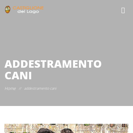
ADDESTRAMENTO
CANI
Home
//
addestramento cani