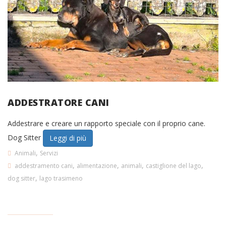
ADDESTRATORE CANI
Addestrare e creare un rapporto speciale con il proprio cane.
Dog Sitter
Leggi di più
,
Animali
Servizi
,
,
,
,
addestramento cani
alimentazione
animali
castiglione del lago
,
dog sitter
lago trasimeno