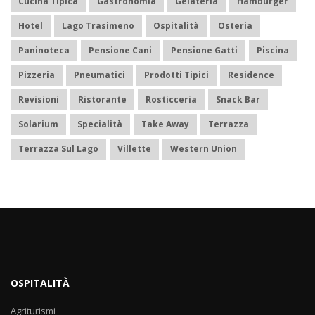
Cucina Tipica
Gastronomia
Gelateria
Hamburger
Hotel
Lago Trasimeno
Ospitalità
Osteria
Paninoteca
Pensione Cani
Pensione Gatti
Piscina
Pizzeria
Pneumatici
Prodotti Tipici
Residence
Revisioni
Ristorante
Rosticceria
Snack Bar
Solarium
Specialità
Take Away
Terrazza
Terrazza Sul Lago
Villette
Western Union
OSPITALITÀ
Agriturismi