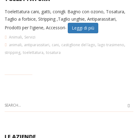
Toelettatura cani, gatti, conigli. Bagno con ozono, Tosatura,
Taglio a forbice, Stripping ,Taglio unghie, Antiparassitari,
Prodotti per l'igiene, Accessori-
Leggi di più
,
Animali
Servizi
,
,
,
,
,
animali
antiparassitari
cani
castiglione del lago
lago trasimeno
,
,
stripping
toelettatura
tosatura
LE AZIENDE